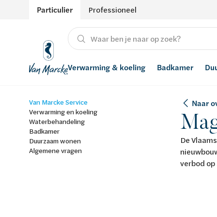
Particulier
Professioneel
Verwarming & koeling
Badkamer
Du
Van Marcke Service
Naar ov
Verwarming
Producten
Hernieuwbare energie
Waterontharders
Verwarming en koeling
Mag 
Waterbehandeling
Koeling
Badkamers met richtprijs
Ventilatie
Waterfilters
Badkamer
De Vlaams
Duurzaam wonen
Algemene vragen
Advies
Regenwaterrecuperatie
nieuwbouw
verbod op 
Inspiratie
Smart Home
Stijlen