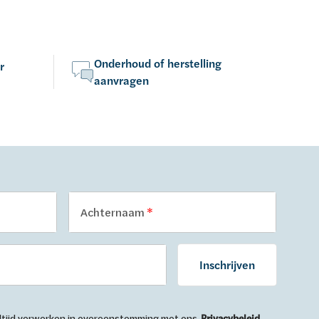
Onderhoud of herstelling
r
aanvragen
Achternaam
Inschrijven
 altijd verwerken in overeenstemming met ons
Privacybeleid
.