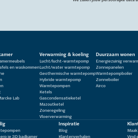
kamer
Verwarming & koeling
Duurzaam wonen
amermeubels
Lucht/lucht-warmtepomp
Energiezuinig verwa
afels en waskommen
Lucht/water warmtepomp
Zonnepanelen
he
Geothermische warmtepomp
Warmtepompboiler
n
Hybride warmtepomp
Zonneboiler
en
Warmtepompen
Airco
t
Ketels
Marcke Lab
Gascondensatieketel
Mazoutketel
Zoneregeling
Vloerverwarming
ig
Inspiratie
Klan
tepompen
Blog
Maak 
erp je 3D badkamer
Klantenverhalen
Vind 