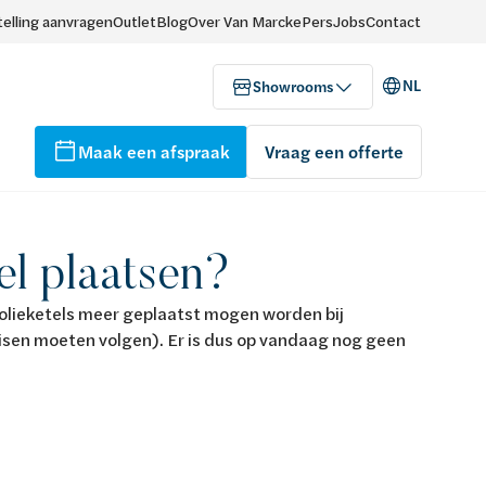
elling aanvragen
Outlet
Blog
Over Van Marcke
Pers
Jobs
Contact
NL
Showrooms
Maak een afspraak
Vraag een offerte
el plaatsen?
olieketels meer geplaatst mogen worden bij
isen moeten volgen). Er is dus op vandaag nog geen