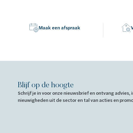
Van Marcke Lab
Maak een afspraak
Ontdek verwarming & koeling
Ontdek de badkamer
Ontdek duurzaam wonen
Ontdek waterbehandeling
Alles over verwarming & koeling
Alles voor de badkamer
Alles over duurzaam wonen
Alles over waterbehandeling
Blijf op de hoogte
Schrijf je in voor onze nieuwsbrief en ontvang advies,
nieuwigheden uit de sector en tal van acties en prom