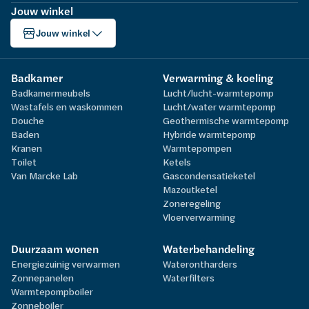
Jouw winkel
Jouw winkel
Badkamer
Verwarming & koeling
Badkamermeubels
Lucht/lucht-warmtepomp
Wastafels en waskommen
Lucht/water warmtepomp
Douche
Geothermische warmtepomp
Baden
Hybride warmtepomp
Kranen
Warmtepompen
Toilet
Ketels
Van Marcke Lab
Gascondensatieketel
Mazoutketel
Zoneregeling
Vloerverwarming
Duurzaam wonen
Waterbehandeling
Energiezuinig verwarmen
Waterontharders
Zonnepanelen
Waterfilters
Warmtepompboiler
Zonneboiler