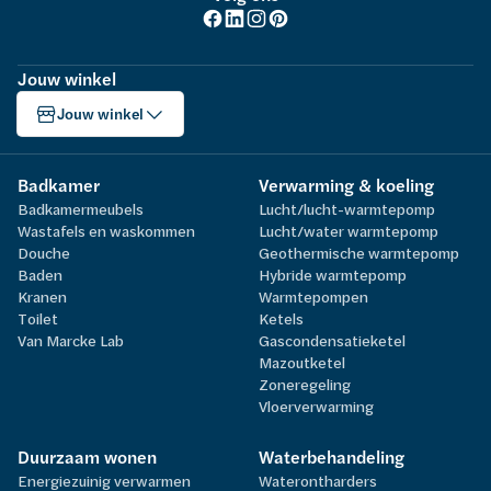
Jouw winkel
Jouw winkel
Badkamer
Verwarming & koeling
Badkamermeubels
Lucht/lucht-warmtepomp
Wastafels en waskommen
Lucht/water warmtepomp
Douche
Geothermische warmtepomp
Baden
Hybride warmtepomp
Kranen
Warmtepompen
Toilet
Ketels
Van Marcke Lab
Gascondensatieketel
Mazoutketel
Zoneregeling
Vloerverwarming
Duurzaam wonen
Waterbehandeling
Energiezuinig verwarmen
Waterontharders