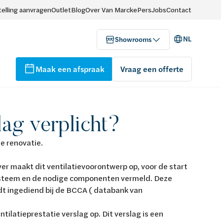
elling aanvragen
Outlet
Blog
Over Van Marcke
Pers
Jobs
Contact
NL
Showrooms
Maak een afspraak
Vraag een offerte
lag verplicht?
he renovatie.
ver maakt dit ventilatievoorontwerp op, voor de start
systeem en de nodige componenten vermeld. Deze
t ingediend bij de BCCA ( databank van
ilatieprestatie verslag op. Dit verslag is een