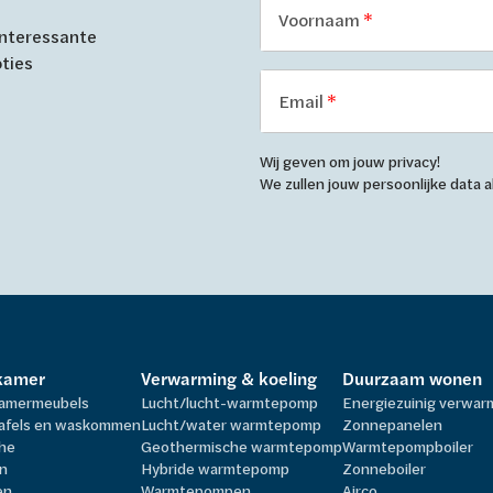
Voornaam
 interessante
oties
Email
Wij geven om jouw privacy!
We zullen jouw persoonlijke data
kamer
Verwarming & koeling
Duurzaam wonen
amermeubels
Lucht/lucht-warmtepomp
Energiezuinig verwa
afels en waskommen
Lucht/water warmtepomp
Zonnepanelen
he
Geothermische warmtepomp
Warmtepompboiler
n
Hybride warmtepomp
Zonneboiler
en
Warmtepompen
Airco