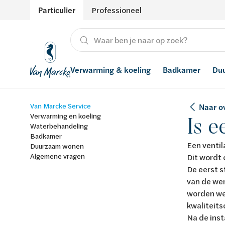
Particulier
Professioneel
Verwarming & koeling
Badkamer
Du
Van Marcke Service
Naar ov
Verwarming
Producten
Hernieuwbare energie
Waterontharders
Verwarming en koeling
Is e
Waterbehandeling
Koeling
Badkamers met richtprijs
Ventilatie
Waterfilters
Badkamer
Een ventil
Duurzaam wonen
Algemene vragen
Advies
Regenwaterrecuperatie
Dit wordt 
De eerst s
Inspiratie
Smart Home
van de we
worden we
Stijlen
kwaliteits
Na de inst