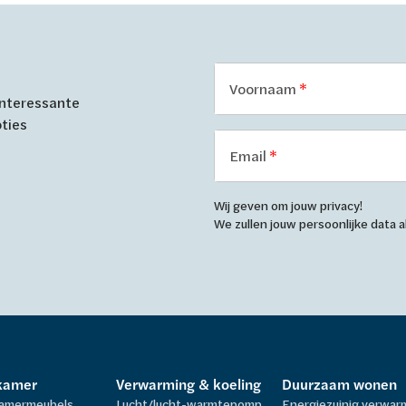
Voornaam
 interessante
oties
Email
Wij geven om jouw privacy!
We zullen jouw persoonlijke data
kamer
Verwarming & koeling
Duurzaam wonen
amermeubels
Lucht/lucht-warmtepomp
Energiezuinig verwa