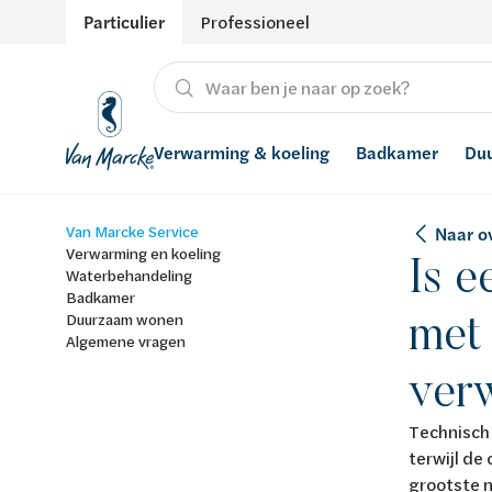
Particulier
Professioneel
Verwarming & koeling
Badkamer
Du
Van Marcke Service
Naar o
Verwarming
Producten
Hernieuwbare energie
Waterontharders
Verwarming en koeling
Is e
Waterbehandeling
Koeling
Badkamers met richtprijs
Ventilatie
Waterfilters
Badkamer
met 
Duurzaam wonen
Algemene vragen
Advies
Regenwaterrecuperatie
ver
Inspiratie
Smart Home
Technisch 
Stijlen
terwijl de
grootste 