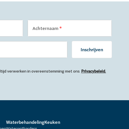
Achternaam
Inschrijven
 altijd verwerken in overeenstemming met ons
Privacybeleid
.
Waterbehandeling
Keuken
rmen
Waterontharders