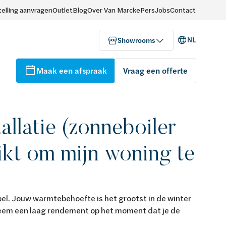
elling aanvragen
Outlet
Blog
Over Van Marcke
Pers
Jobs
Contact
NL
Showrooms
Maak een afspraak
Vraag een offerte
allatie (zonneboiler
ikt om mijn woning te
abel. Jouw warmtebehoefte is het grootst in de winter
steem een laag rendement op het moment dat je de