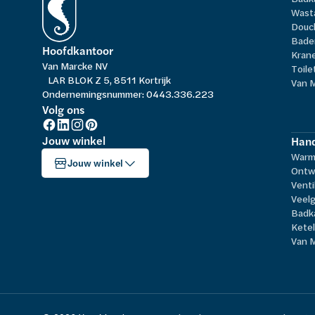
Wast
Douc
Bade
Hoofdkantoor
Kran
Van Marcke NV
Toile
LAR BLOK Z 5, 8511 Kortrijk
Van 
Ondernemingsnummer: 0443.336.223
Volg ons
Jouw winkel
Hand
Warm
Jouw winkel
Ontw
Venti
Veelg
Badk
Kete
Van 