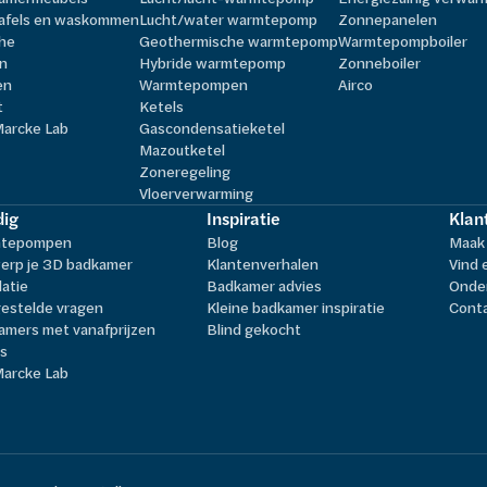
afels en waskommen
Lucht/water warmtepomp
Zonnepanelen
he
Geothermische warmtepomp
Warmtepompboiler
n
Hybride warmtepomp
Zonneboiler
en
Warmtepompen
Airco
t
Ketels
Marcke Lab
Gascondensatieketel
Mazoutketel
Zoneregeling
Vloerverwarming
ig
Inspiratie
Klan
tepompen
Blog
Maak 
erp je 3D badkamer
Klantenverhalen
Vind 
latie
Badkamer advies
Onder
estelde vragen
Kleine badkamer inspiratie
Cont
amers met vanafprijzen
Blind gekocht
ls
Marcke Lab