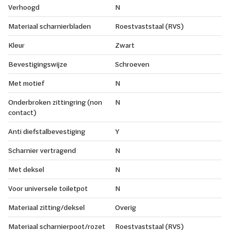
Verhoogd
N
Materiaal scharnierbladen
Roestvaststaal (RVS)
Kleur
Zwart
Bevestigingswijze
Schroeven
Met motief
N
Onderbroken zittingring (non
N
contact)
Anti diefstalbevestiging
Y
Scharnier vertragend
N
Met deksel
N
Voor universele toiletpot
N
Materiaal zitting/deksel
Overig
Materiaal scharnierpoot/rozet
Roestvaststaal (RVS)