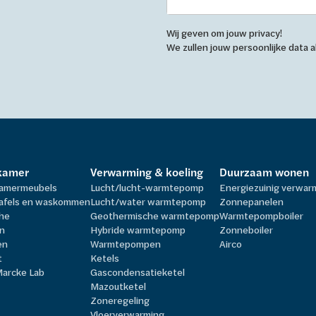
Wij geven om jouw privacy!
We zullen jouw persoonlijke data
kamer
Verwarming & koeling
Duurzaam wonen
amermeubels
Lucht/lucht-warmtepomp
Energiezuinig verwa
afels en waskommen
Lucht/water warmtepomp
Zonnepanelen
he
Geothermische warmtepomp
Warmtepompboiler
n
Hybride warmtepomp
Zonneboiler
en
Warmtepompen
Airco
t
Ketels
Marcke Lab
Gascondensatieketel
Mazoutketel
Zoneregeling
Vloerverwarming