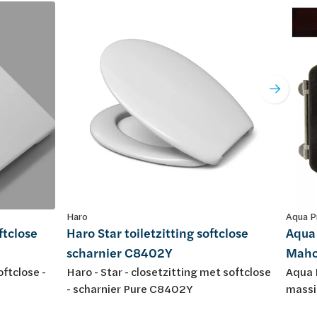
Haro
Aqua P
ftclose
Haro Star toiletzitting softclose
Aqua 
scharnier C8402Y
Maho
oftclose -
Haro - Star - closetzitting met softclose
Aqua P
- scharnier Pure C8402Y
massie
verch