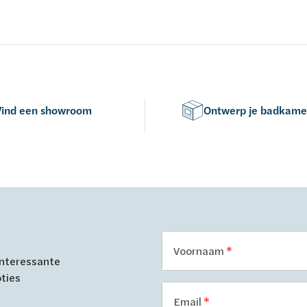
Vind een showroom
Ontwerp je badkame
Voornaam
 interessante
oties
Email