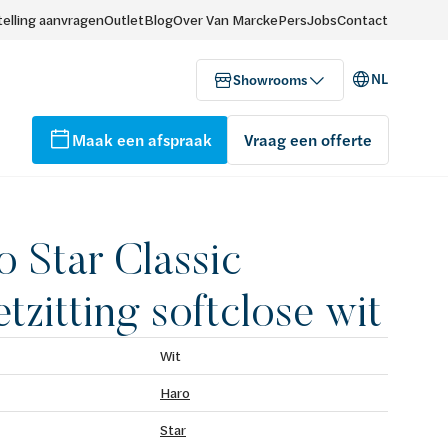
elling aanvragen
Outlet
Blog
Over Van Marcke
Pers
Jobs
Contact
NL
Showrooms
Maak een afspraak
Vraag een offerte
o Star Classic
etzitting softclose wit
Wit
Haro
Star