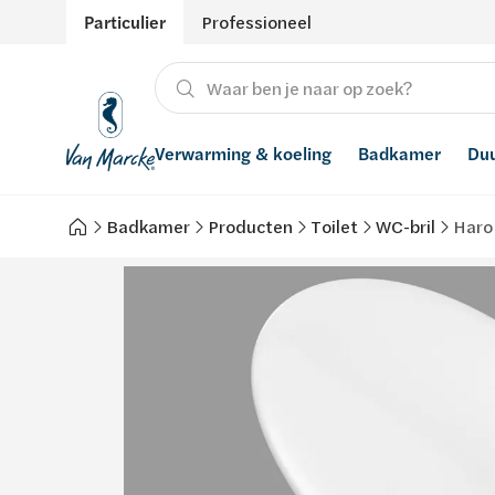
Particulier
Professioneel
Verwarming & koeling
Badkamer
Du
Badkamer
Producten
Toilet
WC-bril
Haro 
Verwarming
Producten
Hernieuwbare energie
Waterontharders
Koeling
Badkamers met richtprijs
Ventilatie
Waterfilters
Advies
Regenwaterrecuperatie
Inspiratie
Smart Home
Stijlen