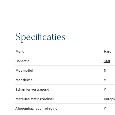
Specificaties
Merk
Haro
Collectie
Star
Met motief
N
Met deksel
Y
Scharnier vertragend
Y
Materiaal zitting/deksel
Duropl
Afneembaar voor reiniging
Y