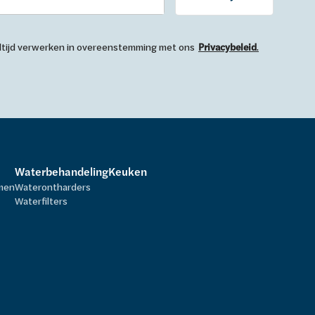
 altijd verwerken in overeenstemming met ons
Privacybeleid
.
Waterbehandeling
Keuken
rmen
Waterontharders
Waterfilters