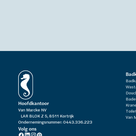
Bad
Badk
Wast
Douc
Bade
Hoofdkantoor
Kran
Van Marcke NV
Toile
LAR BLOK Z 5, 8511 Kortrijk
Van 
Ondernemingsnummer: 0443.336.223
Volg ons