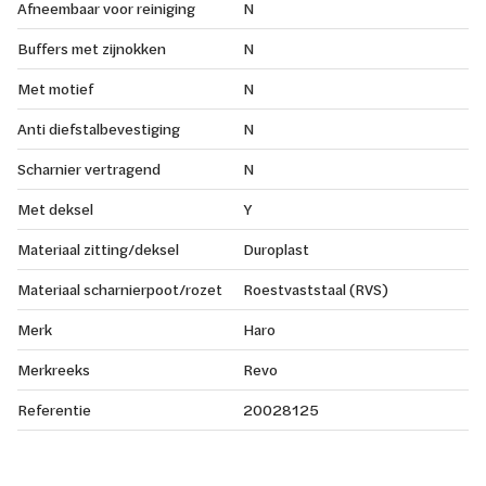
Afneembaar voor reiniging
N
Buffers met zijnokken
N
Met motief
N
Anti diefstalbevestiging
N
Scharnier vertragend
N
Met deksel
Y
Materiaal zitting/deksel
Duroplast
Materiaal scharnierpoot/rozet
Roestvaststaal (RVS)
Merk
Haro
Merkreeks
Revo
Referentie
20028125