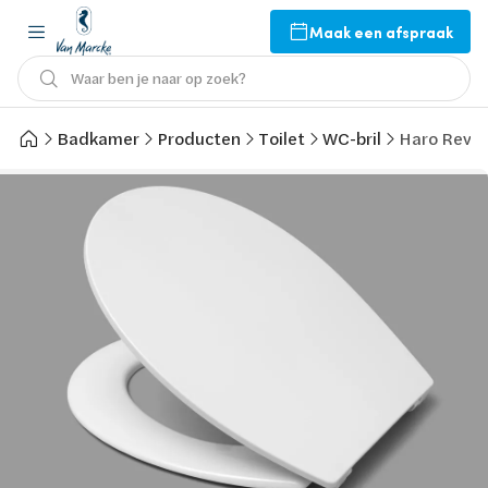
Maak een afspraak
Waar ben je naar op zoek?
Badkamer
Producten
Toilet
WC-bril
Haro Revo t