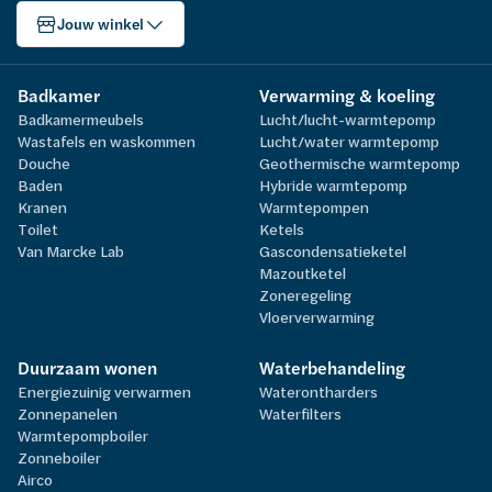
Jouw winkel
Badkamer
Verwarming & koeling
Badkamermeubels
Lucht/lucht-warmtepomp
Wastafels en waskommen
Lucht/water warmtepomp
Douche
Geothermische warmtepomp
Baden
Hybride warmtepomp
Kranen
Warmtepompen
Toilet
Ketels
Van Marcke Lab
Gascondensatieketel
Mazoutketel
Zoneregeling
Vloerverwarming
Duurzaam wonen
Waterbehandeling
Energiezuinig verwarmen
Waterontharders
Zonnepanelen
Waterfilters
Warmtepompboiler
Zonneboiler
Airco