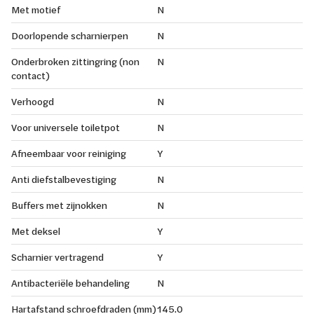
Met motief
N
Doorlopende scharnierpen
N
Onderbroken zittingring (non
N
contact)
Verhoogd
N
Voor universele toiletpot
N
Afneembaar voor reiniging
Y
Anti diefstalbevestiging
N
Buffers met zijnokken
N
Met deksel
Y
Scharnier vertragend
Y
Antibacteriële behandeling
N
Hartafstand schroefdraden (mm)
145.0