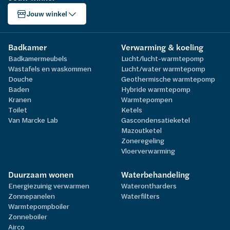
Jouw winkel
Badkamer
Verwarming & koeling
Badkamermeubels
Lucht/lucht-warmtepomp
Wastafels en waskommen
Lucht/water warmtepomp
Douche
Geothermische warmtepomp
Baden
Hybride warmtepomp
Kranen
Warmtepompen
Toilet
Ketels
Van Marcke Lab
Gascondensatieketel
Mazoutketel
Zoneregeling
Vloerverwarming
Duurzaam wonen
Waterbehandeling
Energiezuinig verwarmen
Waterontharders
Zonnepanelen
Waterfilters
Warmtepompboiler
Zonneboiler
Airco