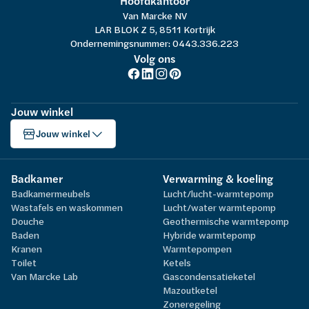
Hoofdkantoor
Van Marcke NV
LAR BLOK Z 5, 8511 Kortrijk
Ondernemingsnummer: 0443.336.223
Volg ons
Jouw winkel
Jouw winkel
Badkamer
Verwarming & koeling
Badkamermeubels
Lucht/lucht-warmtepomp
Wastafels en waskommen
Lucht/water warmtepomp
Douche
Geothermische warmtepomp
Baden
Hybride warmtepomp
Kranen
Warmtepompen
Toilet
Ketels
Van Marcke Lab
Gascondensatieketel
Mazoutketel
Zoneregeling