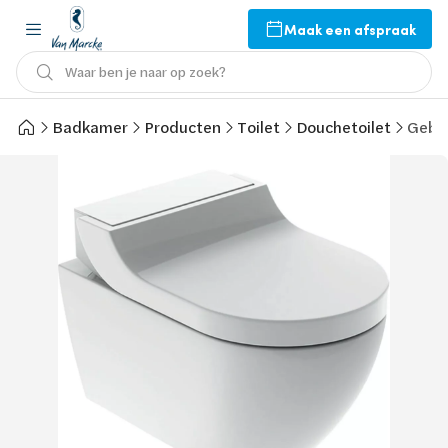
Maak een afspraak
Waar ben je naar op zoek?
Badkamer
Producten
Toilet
Douchetoilet
Geber