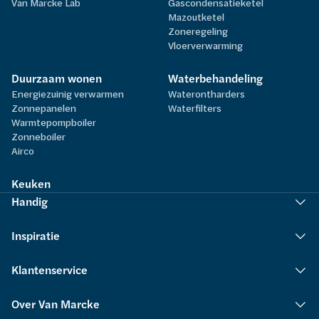
Van Marcke Lab
Gascondensatieketel
Mazoutketel
Zoneregeling
Vloerverwarming
Duurzaam wonen
Waterbehandeling
Energiezuinig verwarmen
Waterontharders
Zonnepanelen
Waterfilters
Warmtepompboiler
Zonneboiler
Airco
Keuken
Handig
Inspiratie
Klantenservice
Over Van Marcke