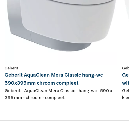
Geberit
Geb
Geberit AquaClean Mera Classic hang-wc
Ge
590x395mm chroom compleet
wi
Geberit - AquaClean Mera Classic - hang-wc - 590 x
Geb
395 mm - chroom - compleet
kle