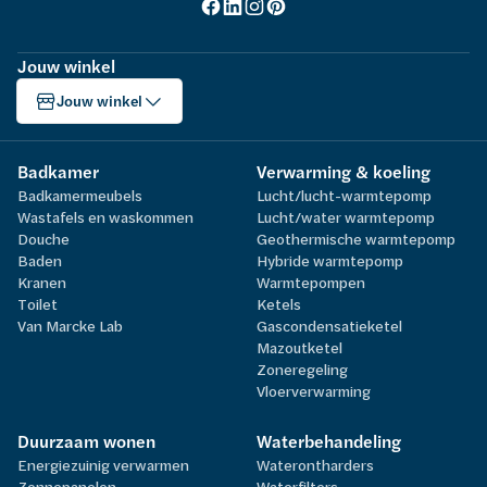
Jouw winkel
Jouw winkel
Badkamer
Verwarming & koeling
Badkamermeubels
Lucht/lucht-warmtepomp
Wastafels en waskommen
Lucht/water warmtepomp
Douche
Geothermische warmtepomp
Baden
Hybride warmtepomp
Kranen
Warmtepompen
Toilet
Ketels
Van Marcke Lab
Gascondensatieketel
Mazoutketel
Zoneregeling
Vloerverwarming
Duurzaam wonen
Waterbehandeling
Energiezuinig verwarmen
Waterontharders
Zonnepanelen
Waterfilters