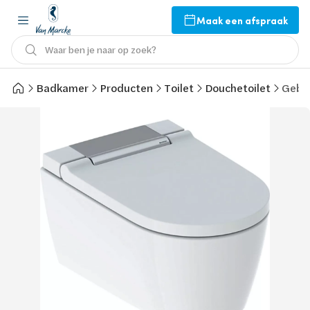
Maak een afspraak
Waar ben je naar op zoek?
Badkamer
Producten
Toilet
Douchetoilet
Gebe