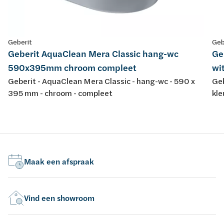
Geberit
Geb
Geberit AquaClean Mera Classic hang-wc
Ge
590x395mm chroom compleet
wi
Geberit - AquaClean Mera Classic - hang-wc - 590 x
Geb
395 mm - chroom - compleet
kle
Maak een afspraak
Vind een showroom