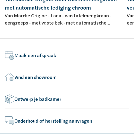
met automatische lediging chroom
ve
Van Marcke Origine - Lana - wastafelmengkraan -
Van
eengreeps - met vaste bek - met automatische
een
lediging - chroom
ch
Maak een afspraak
Vind een showroom
Ontwerp je badkamer
Onderhoud of herstelling aanvragen