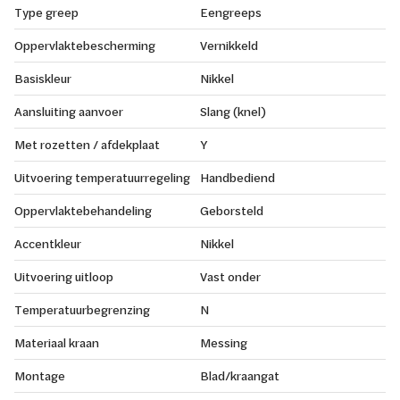
Type greep
Eengreeps
Oppervlaktebescherming
Vernikkeld
Basiskleur
Nikkel
Aansluiting aanvoer
Slang (knel)
Met rozetten / afdekplaat
Y
Uitvoering temperatuurregeling
Handbediend
Oppervlaktebehandeling
Geborsteld
Accentkleur
Nikkel
Uitvoering uitloop
Vast onder
Temperatuurbegrenzing
N
Materiaal kraan
Messing
Montage
Blad/kraangat