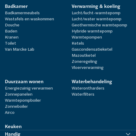
Badkamer
Verwarming & koeling
Badkamermeubels
Lucht/lucht-warmtepomp
Wastafels en waskommen
Lucht/water warmtepomp
Douche
Geothermische warmtepomp
Baden
Hybride warmtepomp
Kranen
Warmtepompen
Toilet
Ketels
Van Marcke Lab
Gascondensatieketel
Mazoutketel
Zoneregeling
Vloerverwarming
Duurzaam wonen
Waterbehandeling
Energiezuinig verwarmen
Waterontharders
Zonnepanelen
Waterfilters
Warmtepompboiler
Zonneboiler
Airco
Keuken
Handig