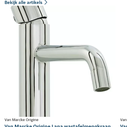
Bekijk alle artikels
Van Marcke Origine
Van
Van Marcke Origine Lana wastafelmengkraan
Va