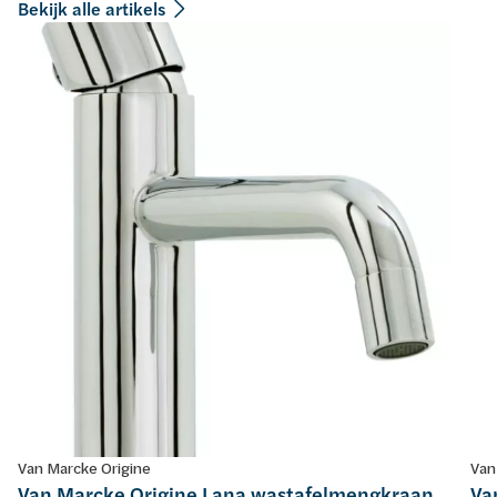
Bekijk alle artikels
Van Marcke Origine
Van
Van Marcke Origine Lana wastafelmengkraan
Va