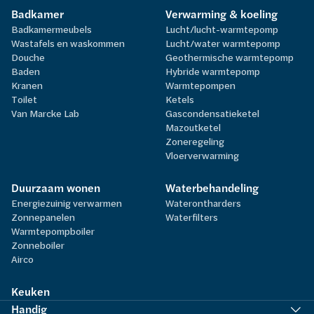
Badkamer
Verwarming & koeling
Badkamermeubels
Lucht/lucht-warmtepomp
Wastafels en waskommen
Lucht/water warmtepomp
Douche
Geothermische warmtepomp
Baden
Hybride warmtepomp
Kranen
Warmtepompen
Toilet
Ketels
Van Marcke Lab
Gascondensatieketel
Mazoutketel
Zoneregeling
Vloerverwarming
Duurzaam wonen
Waterbehandeling
Energiezuinig verwarmen
Waterontharders
Zonnepanelen
Waterfilters
Warmtepompboiler
Zonneboiler
Airco
Keuken
Handig