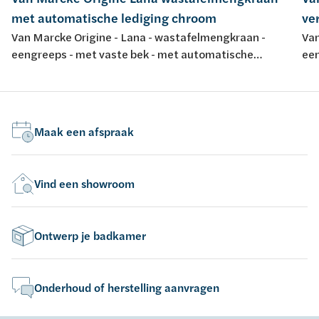
met automatische lediging chroom
ve
Van Marcke Origine - Lana - wastafelmengkraan -
Van
eengreeps - met vaste bek - met automatische
een
lediging - chroom
ch
Maak een afspraak
Vind een showroom
Ontwerp je badkamer
Onderhoud of herstelling aanvragen