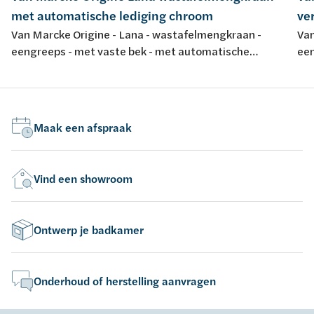
met automatische lediging chroom
ve
Van Marcke Origine - Lana - wastafelmengkraan -
Van
eengreeps - met vaste bek - met automatische
een
lediging - chroom
ch
Maak een afspraak
Vind een showroom
Ontwerp je badkamer
Onderhoud of herstelling aanvragen