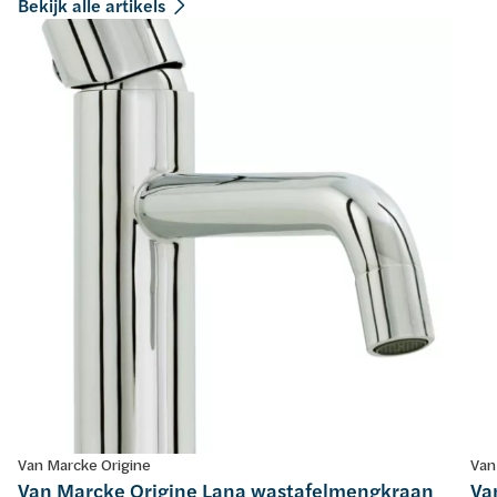
Bekijk alle artikels
Van Marcke Origine
Van
Van Marcke Origine Lana wastafelmengkraan
Va