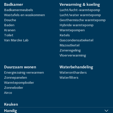
Badkamer
Verwarming & koeling
Badkamermeubels
Lucht/lucht-warmtepomp
Wastafels en waskommen
Lucht/water warmtepomp
Douche
Geothermische warmtepomp
Baden
Hybride warmtepomp
Kranen
Warmtepompen
Toilet
Ketels
Van Marcke Lab
Gascondensatieketel
Mazoutketel
Zoneregeling
Vloerverwarming
Duurzaam wonen
Waterbehandeling
Energiezuinig verwarmen
Waterontharders
Zonnepanelen
Waterfilters
Warmtepompboiler
Zonneboiler
Airco
Keuken
Handig