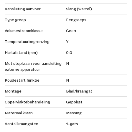
Aansluiting aanvoer
Slang (wartel)
Type greep
Eengreeps
Volumestroomklasse
Geen
Temperatuurbegrenzing
Y
Hartafstand (mm)
0.0
Met stopkraan voor aansluiting
N
externe apparatuur
Koudestart funktie
N
Montage
Blad/kraangat
Oppervlaktebehandeling
Gepolijst
Materiaal kraan
Messing
Aantal kraangaten
1-gats