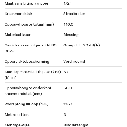
Maat aansluiting aanvoer
1/2"
Kraanmondstuk
Straalbreker
Opbouwhoogte totaal (mm)
116.0
Materiaal kraan
Messing
Geluidsklasse volgens EN ISO
Groep I, <= 20 dB(A)
3822
Oppervlaktebescherming
Verchroomd
Max. tapcapaciteit (bij 300 kPa)
5.0
(l/min)
Opbouwhoogte onderkant
56.0
kraanmondstuk (mm)
Voorsprong uitloop (mm)
116.0
Met rozetten
N
Montagewijze
Blad/kraangat