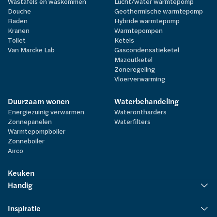
Wastafels en waskommen
Lucht/water warmtepomp
Douche
Geothermische warmtepomp
Baden
Hybride warmtepomp
Kranen
Warmtepompen
Toilet
Ketels
Van Marcke Lab
Gascondensatieketel
Mazoutketel
Zoneregeling
Vloerverwarming
Duurzaam wonen
Waterbehandeling
Energiezuinig verwarmen
Waterontharders
Zonnepanelen
Waterfilters
Warmtepompboiler
Zonneboiler
Airco
Keuken
Handig
Inspiratie