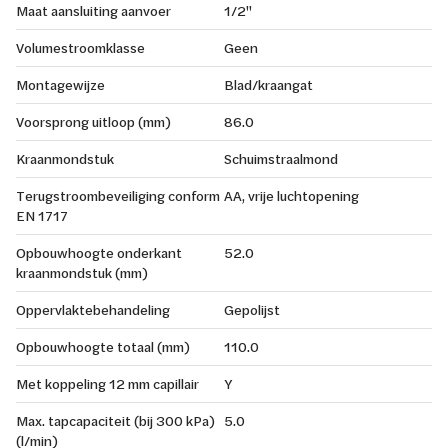
Maat aansluiting aanvoer
1/2"
Volumestroomklasse
Geen
Montagewijze
Blad/kraangat
Voorsprong uitloop (mm)
86.0
Kraanmondstuk
Schuimstraalmond
Terugstroombeveiliging conform
AA, vrije luchtopening
EN 1717
Opbouwhoogte onderkant
52.0
kraanmondstuk (mm)
Oppervlaktebehandeling
Gepolijst
Opbouwhoogte totaal (mm)
110.0
Met koppeling 12 mm capillair
Y
Max. tapcapaciteit (bij 300 kPa)
5.0
(l/min)