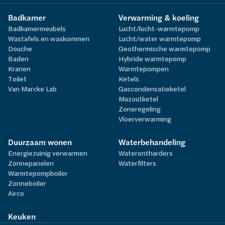
Badkamer
Verwarming & koeling
Badkamermeubels
Lucht/lucht-warmtepomp
Wastafels en waskommen
Lucht/water warmtepomp
Douche
Geothermische warmtepomp
Baden
Hybride warmtepomp
Kranen
Warmtepompen
Toilet
Ketels
Van Marcke Lab
Gascondensatieketel
Mazoutketel
Zoneregeling
Vloerverwarming
Duurzaam wonen
Waterbehandeling
Energiezuinig verwarmen
Waterontharders
Zonnepanelen
Waterfilters
Warmtepompboiler
Zonneboiler
Airco
Keuken