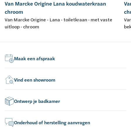
Van Marcke Origine Lana koudwaterkraan
Va
chroom
ch
Van Marcke Origine - Lana - toiletkraan - met vaste
Van
uitloop - chroom
bek
Maak een afspraak
Vind een showroom
Ontwerp je badkamer
Onderhoud of herstelling aanvragen