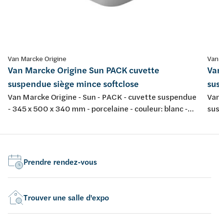
Van Marcke Origine
Van
Van Marcke Origine Sun PACK cuvette
Va
suspendue siège mince softclose
su
Van Marcke Origine - Sun - PACK - cuvette suspendue
Van
- 345 x 500 x 340 mm - porcelaine - couleur: blanc -
sus
avec abattant fin softclose et take-off
por
tak
Prendre rendez-vous
Trouver une salle d'expo