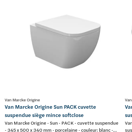
Van Marcke Origine
Van
Van Marcke Origine Sun PACK cuvette
Va
suspendue siège mince softclose
su
Van Marcke Origine - Sun - PACK - cuvette suspendue
Van
- 345 x 500 x 340 mm - porcelaine - couleur: blanc -
sus