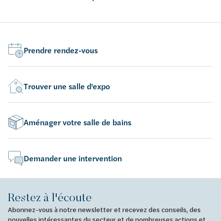
avec abattant fin softclose et take-off
por
tak
Prendre rendez-vous
Trouver une salle d'expo
Aménager votre salle de bains
Demander une intervention
Restez à l'écoute
Abonnez-vous à notre newsletter et recevez des conseils, des
nouvelles intéressantes du secteur et de nombreuses actions et