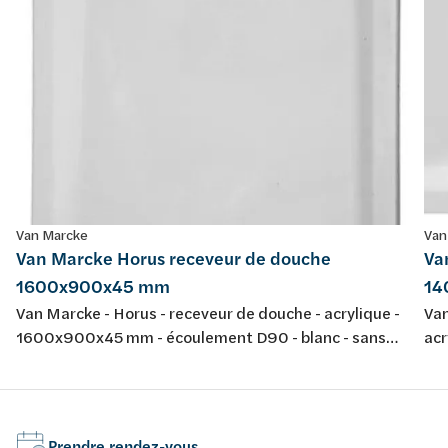
Van Marcke
Van
Van Marcke Horus receveur de douche
Va
1600x900x45 mm
14
Van Marcke - Horus - receveur de douche - acrylique -
Van
1600x900x45 mm - écoulement D90 - blanc - sans
ac
jeu de pieds - épaisseur 4 mm - conforme aux normes
bla
européennes EN 198 , EN 232 & EN 14516: 2010
co
Prendre rendez-vous