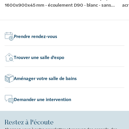
1600x900x45 mm - écoulement D90 - blanc - sans
ac
jeu de pieds - épaisseur 4 mm - conforme aux normes
bla
européennes EN 198 , EN 232 & EN 14516: 2010
co
Prendre rendez-vous
Trouver une salle d'expo
Aménager votre salle de bains
Demander une intervention
Restez à l'écoute