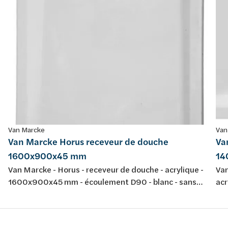
Van Marcke
Van
Van Marcke Horus receveur de douche
Va
1600x900x45 mm
14
Van Marcke - Horus - receveur de douche - acrylique -
Van
1600x900x45 mm - écoulement D90 - blanc - sans
ac
jeu de pieds - épaisseur 4 mm - conforme aux normes
bla
européennes EN 198 , EN 232 & EN 14516: 2010
co