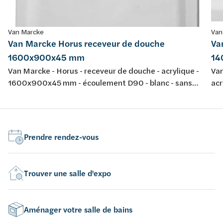
Van Marcke
Van
Van Marcke Horus receveur de douche
Va
1600x900x45 mm
14
Van Marcke - Horus - receveur de douche - acrylique -
Van
1600x900x45 mm - écoulement D90 - blanc - sans
ac
jeu de pieds - épaisseur 4 mm - conforme aux normes
bla
européennes EN 198 , EN 232 & EN 14516: 2010
co
Prendre rendez-vous
Trouver une salle d'expo
Aménager votre salle de bains