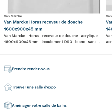
Van Marcke
Van
Van Marcke Horus receveur de douche
Va
1600x900x45 mm
14
Van Marcke - Horus - receveur de douche - acrylique -
Van
1600x900x45 mm - écoulement D90 - blanc - sans
ac
jeu de pieds - épaisseur 4 mm - conforme aux normes
bla
européennes EN 198 , EN 232 & EN 14516: 2010
co
Prendre rendez-vous
Trouver une salle d'expo
Aménager votre salle de bains