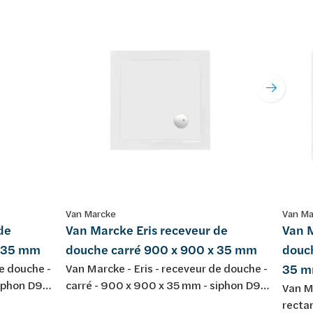
Van Marcke
Van Ma
de
Van Marcke Eris receveur de
Van M
x 35 mm
douche carré 900 x 900 x 35 mm
douch
de douche -
Van Marcke - Eris - receveur de douche -
35 
siphon D90
carré - 900 x 900 x 35 mm - siphon D90
Van Ma
lique
- couleur: blanc brillant - acrylique
recta