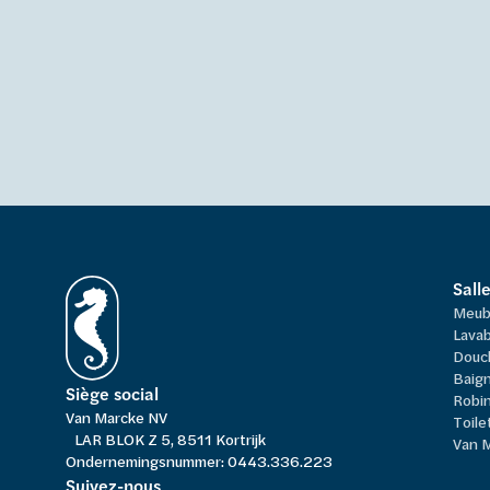
Sall
Meub
Lavab
Douc
Baign
Siège social
Robi
Van Marcke NV
Toile
LAR BLOK Z 5, 8511 Kortrijk
Van 
Ondernemingsnummer: 0443.336.223
Suivez-nous