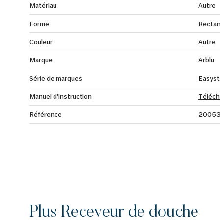
Matériau
Autre
Forme
Rectan
Couleur
Autre
Marque
Arblu
Série de marques
Easys
Manuel d'instruction
Téléch
Référence
2005
Plus Receveur de douche