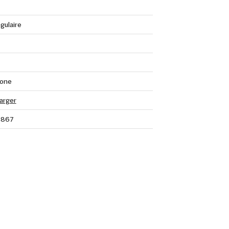
gulaire
tone
arger
3867