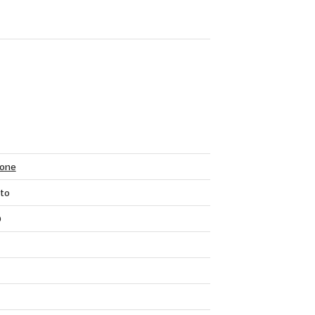
tone
to
0