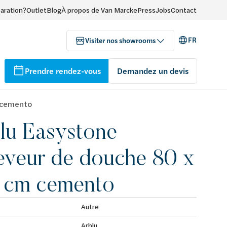
paration?
Outlet
Blog
À propos de Van Marcke
Press
Jobs
Contact
FR
Visiter nos showrooms
Prendre rendez-vous
Demandez un devis
m cemento
lu Easystone
eveur de douche 80 x
 cm cemento
Autre
Arblu