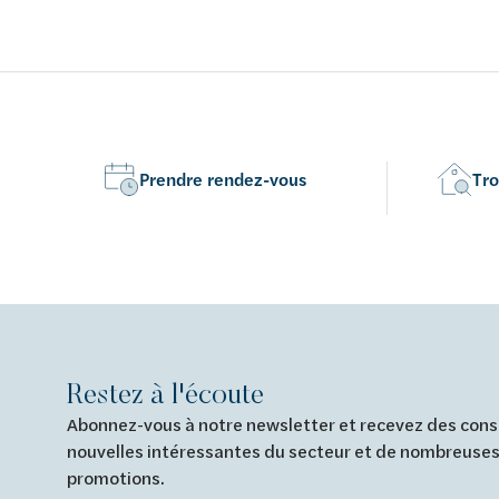
pieds - épaisseur 4 mm - conforme aux
de pieds -
normes européennes EN 198 , EN 232 &
conformém
EN 14516: 2010
Prendre rendez-vous
Tro
Restez à l'écoute
Abonnez-vous à notre newsletter et recevez des conse
nouvelles intéressantes du secteur et de nombreuses
promotions.