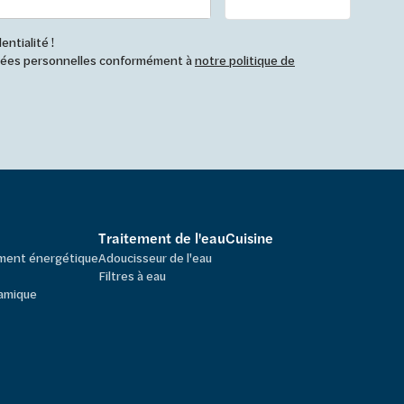
ntialité !
nnées personnelles conformément à
notre politique de
Traitement de l'eau
Cuisine
ement énergétique
Adoucisseur de l'eau
Filtres à eau
amique