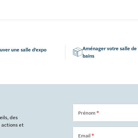
 acrylique 4 mm -
ent aux normes de l'UE
Aménager votre salle de
uver une salle d'expo
bains
Prénom
ils, des
 actions et
Email