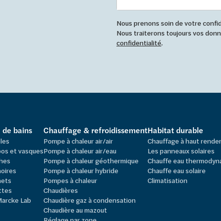
Nous prenons soin de votre confide
Nous traiterons toujours vos do
confidentialité
.
e de bains
Chauffage & refroidissement
Habitat durable
les
Pompe à chaleur air/air
Chauffage à haut rend
os et vasques
Pompe à chaleur air/eau
Les panneaux solaires
hes
Pompe à chaleur géothermique
Chauffe eau thermodyn
oires
Pompe à chaleur hybride
Chauffe eau solaire
nets
Pompes à chaleur
Climatisation
ttes
Chaudières
Marcke Lab
Chaudière gaz à condensation
Chaudière au mazout
Réglage par zone