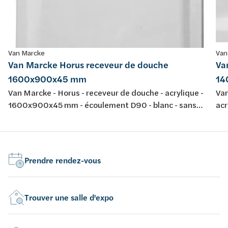
Van Marcke
Van
Van Marcke Horus receveur de douche
Va
1600x900x45 mm
14
Van Marcke - Horus - receveur de douche - acrylique -
Van
1600x900x45 mm - écoulement D90 - blanc - sans
ac
jeu de pieds - épaisseur 4 mm - conforme aux normes
bla
européennes EN 198 , EN 232 & EN 14516: 2010
co
Prendre rendez-vous
Trouver une salle d'expo