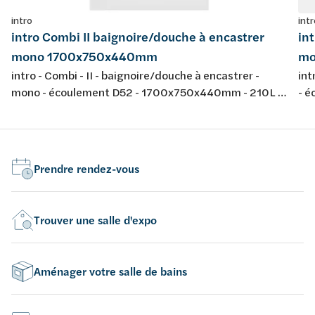
intro
intr
intro Combi II baignoire/douche à encastrer
in
mono 1700x750x440mm
mo
intro - Combi - II - baignoire/douche à encastrer -
int
mono - écoulement D52 - 1700x750x440mm - 210L -
- 
avec jeu de pieds - couleur: blanc - acrylique -
jeu
conforme aux normes européennes EN 198 , EN 232 &
nor
EN 14516: 2010
20
Prendre rendez-vous
Trouver une salle d'expo
Aménager votre salle de bains