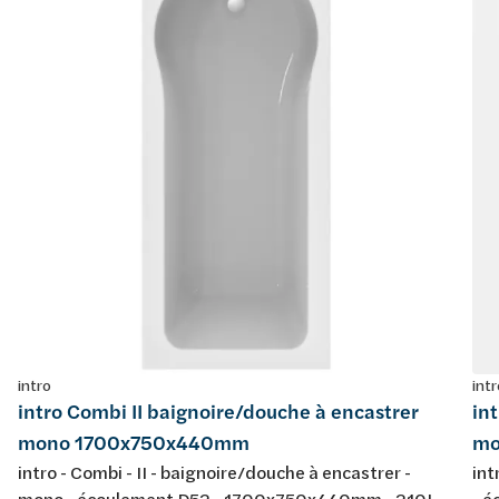
intro
intr
intro Combi II baignoire/douche à encastrer
in
mono 1700x750x440mm
mo
intro - Combi - II - baignoire/douche à encastrer -
int
mono - écoulement D52 - 1700x750x440mm - 210L -
- 