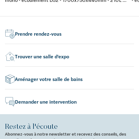
avec jeu de pieds - couleur: blanc - acrylique -
jeu
conforme aux normes européennes EN 198 , EN 232 &
nor
EN 14516: 2010
20
Prendre rendez-vous
Trouver une salle d'expo
Aménager votre salle de bains
Demander une intervention
Restez à l'écoute
Abonnez-vous à notre newsletter et recevez des conseils, des