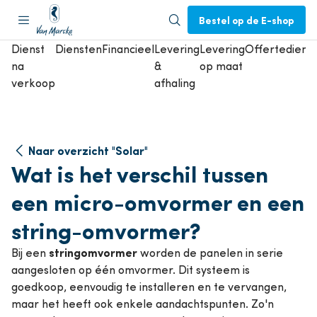
Bestel op de E-shop
Dienst
Diensten
Financieel
Levering
Levering
Offertedienst
na
&
op maat
verkoop
afhaling
Naar overzicht "Solar"
Wat is het verschil tussen
een micro-omvormer en een
string-omvormer?
stringomvormer
Bij een
worden de panelen in serie
aangesloten op één omvormer. Dit systeem is
goedkoop, eenvoudig te installeren en te vervangen,
maar het heeft ook enkele aandachtspunten. Zo'n