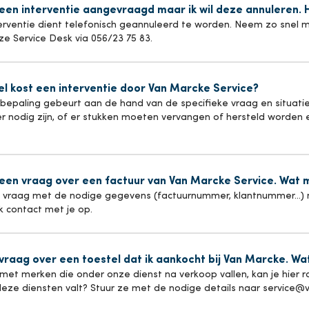
 een interventie aangevraagd maar ik wil deze annuleren. H
ompen
erventie dient telefonisch geannuleerd te worden. Neem zo snel mo
Van Marcke College
e Service Desk via 056/23 75 83.
k alle diensten
l kost een interventie door Van Marcke Service?
sbepaling gebeurt aan de hand van de specifieke vraag en situatie
er nodig zijn, of er stukken moeten vervangen of hersteld worden 
 een vraag over een factuur van Van Marcke Service. Wat 
je vraag met de nodige gegevens (factuurnummer, klantnummer…)
k contact met je op.
 vraag over een toestel dat ik aankocht bij Van Marcke. Wa
t met merken die onder onze dienst na verkoop vallen, kan je hier
eze diensten valt? Stuur ze met de nodige details naar service@v