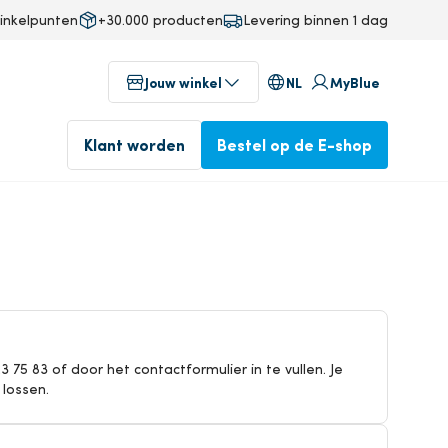
inkelpunten
+30.000 producten
Levering binnen 1 dag
NL
Jouw winkel
MyBlue
Klant worden
Bestel op de E-shop
g
Winkels in jouw buurt
fab
Voor 17u besteld, volgende
ineering
Geniet vandaag nog van onze
75 83 of door het contactformulier in te vullen. Je
dag in huis.
professionele service
lossen.
n
Bestel op de E-shop
Klant worden
op