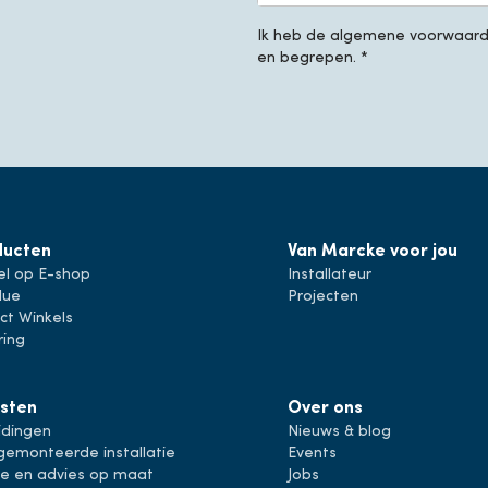
Ik heb de algemene voorwaarde
en begrepen. *
ducten
Van Marcke voor jou
el op E-shop
Installateur
lue
Projecten
ct Winkels
ring
sten
Over ons
idingen
Nieuws & blog
gemonteerde installatie
Events
ie en advies op maat
Jobs