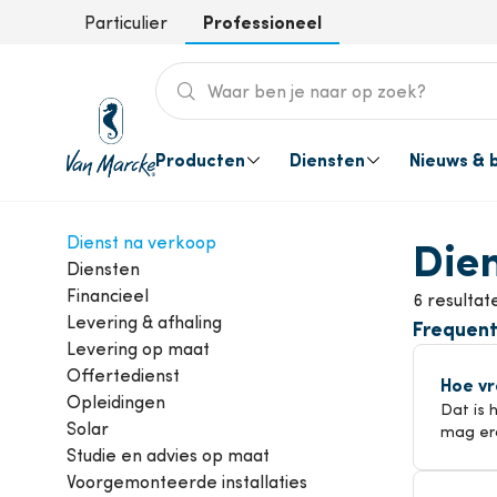
Professioneel
Particulier
Producten
Diensten
Nieuws & 
Alles van sanitair, HVAC & installa
Wij staan klaar voor jou en jouw k
Blijf op de hoogte van product inn
Hulp & contact
Die
Dienst na verkoop
Diensten
Diensten voor jou
Alle
Sanitair
Nieuws
Veelgestelde vragen
So
Financieel
6 resultat
Installateur
Levering & afhaling
Frequent
Levering op maat
Verwarming & warm water
Ro
Offertedienst
Hoe vr
Projecten
Opleidingen
Dat is 
Solar
mag er
Leidingen en
Ve
Studie en advies op maat
installatiematerialen
Voorgemonteerde installaties