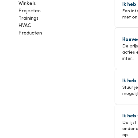
Winkels
Ik heb
Airconditioning
P
Projecten
Een int
met onz
Trainings
Bekijk alle producten
HVAC
Bekij
Producten
Hoevee
De prij
acties 
inter...
Ik heb
Stuur 
mogelij
Ik heb
De lijs
onder d
op.