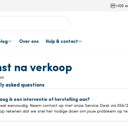
+100 w
blog
Over ons
Hulp & contact
tie
lanten
ovaties
nst na verkoop
 diensten
lar
Events
Contacteer ons
Waterbehandelin
en
Offertedienst
Van Marcke Pre
ly asked questions
okgasafvoer
Gereedschap
aag ik een interventie of herstelling aan?
Levering op maat van jouw
Van Marcke Eng
heel eenvoudig. Neem contact op met onze Service Desk via 056/23 
project
op rekenen dat we snel het nodige doen om jouw probleem op te 
ntilatie
Keukentoebehore
Levering en afhaling
Dienst na verko