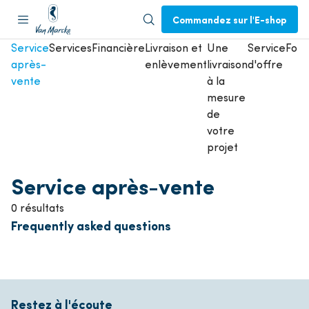
Commandez sur l'E-shop
Service
Services
Financière
Livraison et
Une
Service
Form
après-
enlèvement
livraison
d'offre
vente
à la
mesure
de
votre
projet
Service après-vente
0 résultats
Frequently asked questions
Restez à l'écoute