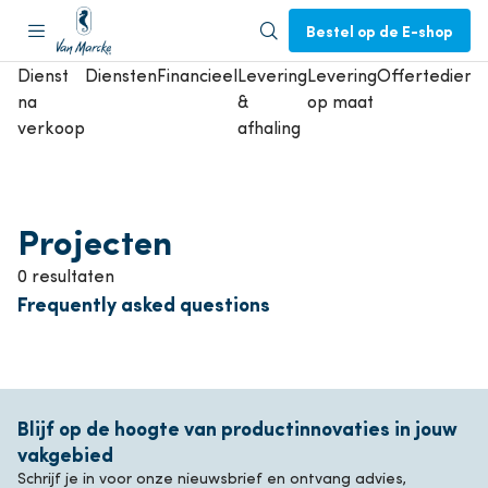
Bestel op de E-shop
Dienst
Diensten
Financieel
Levering
Levering
Offertedienst
na
&
op maat
verkoop
afhaling
Projecten
0 resultaten
Frequently asked questions
Blijf op de hoogte van productinnovaties in jouw
vakgebied
Schrijf je in voor onze nieuwsbrief en ontvang advies,