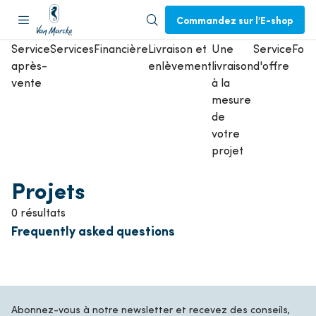
Commandez sur l'E-shop
Service
Services
Financière
Livraison et
Une
Service
Form
après-
enlèvement
livraison
d'offre
vente
à la
mesure
de
votre
projet
Projets
0 résultats
Frequently asked questions
Abonnez-vous à notre newsletter et recevez des conseils,