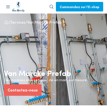
Commandez sur l'E-shop
Services
Van Marcke Prefab
Van Marcke Prefab
Des modules énergétiques clé en main, sur mesure.
Contactez-nous