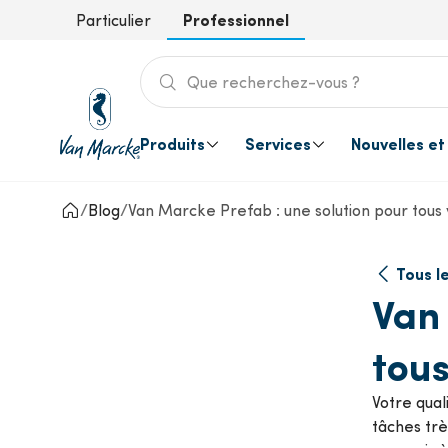
Professionnel
Particulier
Produits
Services
Nouvelles et
Blog
Van Marcke Prefab : une solution pour tous 
Tout de la sanitaire, HVAC & l'inst
Nous sommes prêts pour vous et vo
Se tenir au courant des innovatio
Aide et contact
Services pour vous
Tous
Sanitaire
Nouvelles
Questions fréquentes
Én
Tous le
Projets
Van 
Chauffage et de l’eau chaude
Év
tous
Tuyauterie et matériel
Votre qual
Ve
d’installation
tâches trè