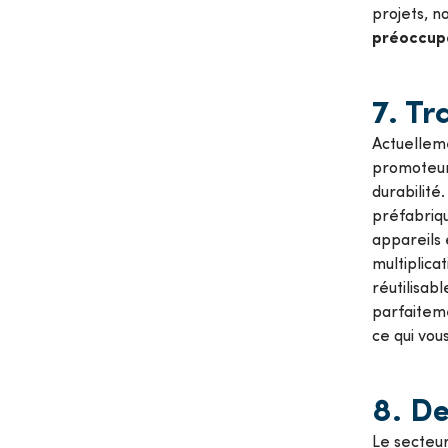
projets, 
préoccupa
7. Tr
Actuellem
promoteur 
durabilité
préfabriqu
appareils 
multiplica
réutilisab
parfaiteme
ce qui vou
8. D
Le secteur