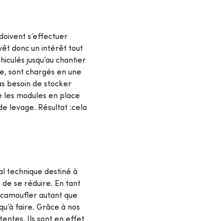
 doivent s’effectuer
êt donc un intérêt tout
iculés jusqu’au chantier
e, sont chargés en une
pas besoin de stocker
e les modules en place
de levage. Résultat :cela
al technique destiné à
 de se réduire. En tant
z camoufler autant que
qu’à faire. Grâce à nos
entes. Ils sont en effet