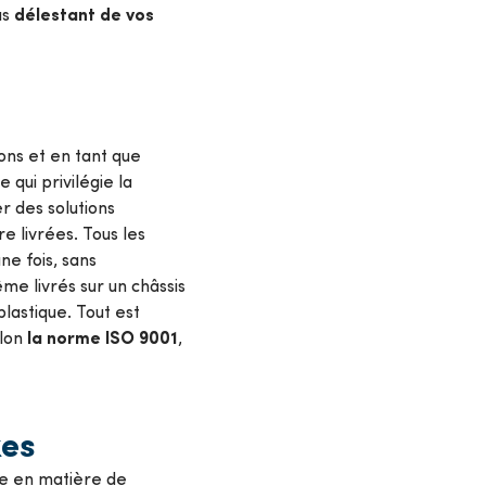
délestant de vos
us
ons et en tant que
 qui privilégie la
r des solutions
 livrées. Tous les
ne fois, sans
me livrés sur un châssis
plastique. Tout est
la norme ISO 9001
elon
,
xes
te en matière de