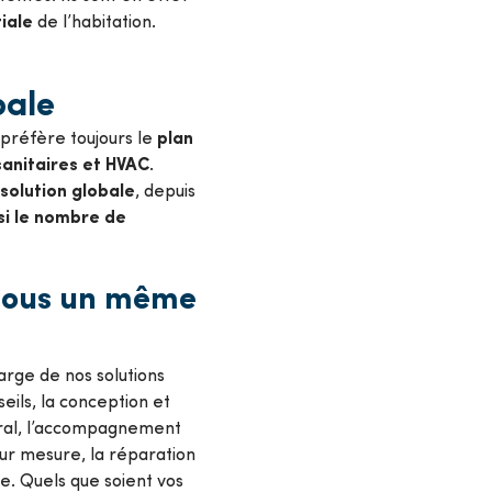
iale
de l’habitation.
bale
plan
 préfère toujours le
 sanitaires et HVAC
.
e solution globale
, depuis
nsi le nombre de
 sous un même
arge de nos solutions
ils, la conception et
entral, l’accompagnement
 sur mesure, la réparation
e. Quels que soient vos