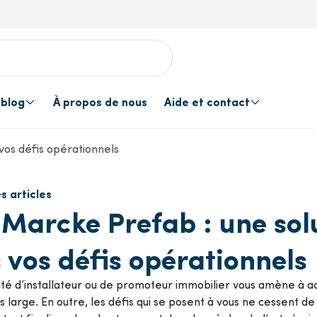
 blog
À propos de nous
Aide et contact
vos défis opérationnels
allation
s clients
ns en matière de produits
 les services
ergie solaire
Evénements
Contactez-nous
Traitement de l’e
s articles
Service d’offre
Van Marcke Pre
Marcke Prefab : une sol
acuation des fumées
Outils
 vos défis opérationnels
Une livraison à la mesure de
Van Marcke Eng
votre projet
ité d’installateur ou de promoteur immobilier vous amène à a
ntilation
Accessoires de cu
s large. En outre, les défis qui se posent à vous ne cessent de s
Livraison et enlèvement
Service après-v