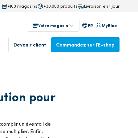
+100 magasins
+30.000 produits
Livraison en 1 jour
FR
Votre magasin
MyBlue
Devenir client
Commandez sur l'E-shop
au
Magasins dans votre région
fab
ution pour
Commandé avant 17 heures,
ineering
livré le lendemain
Profitez dès aujourd'hui de
notre service professionnel
Commander dans l'E-
ccomplir un éventail de
isine
shop
Devenez client
e multiplier. Enfin,
ente