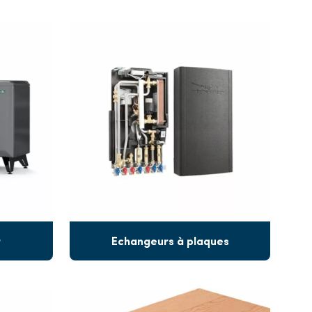
r
Echangeurs à plaques