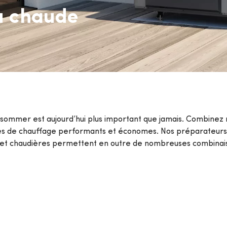
u chaude
ompes
Van Marcke College
ous les services
sommer est aujourd’hui plus important que jamais. Combinez 
es de chauffage performants et économes. Nos préparateurs 
et chaudières permettent en outre de nombreuses combinai