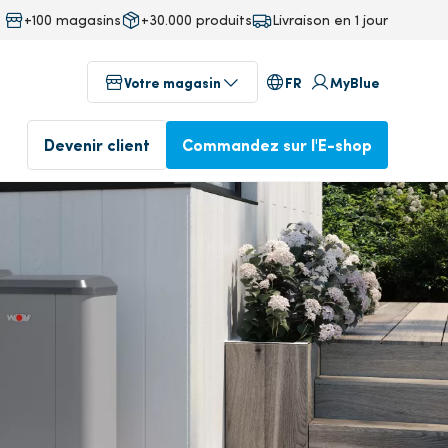
+100 magasins
+30.000 produits
Livraison en 1 jour
FR
Votre magasin
MyBlue
Devenir client
Commandez sur l'E-shop
au
Magasins dans votre région
fab
Commandé avant 17 heures,
ineering
livré le lendemain
Profitez dès aujourd'hui de
notre service professionnel
Commander dans l'E-
isine
shop
Devenez client
ente