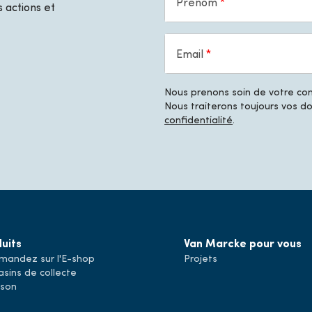
Prénom
 actions et
Email
Nous prenons soin de votre conf
Nous traiterons toujours vos 
confidentialité
.
uits
Van Marcke pour vous
andez sur l'E-shop
Projets
sins de collecte
ison