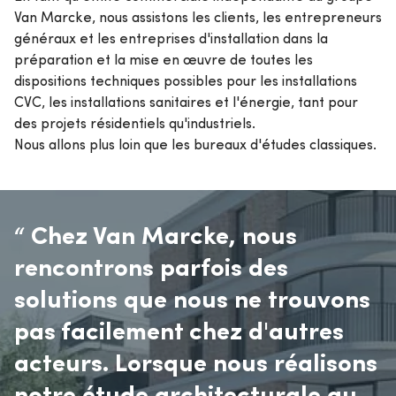
Van Marcke, nous assistons les clients, les entrepreneurs
généraux et les entreprises d'installation dans la
préparation et la mise en œuvre de toutes les
dispositions techniques possibles pour les installations
CVC, les installations sanitaires et l'énergie, tant pour
des projets résidentiels qu'industriels.
Nous allons plus loin que les bureaux d'études classiques.
“ Chez Van Marcke, nous
“Van Marcke Engineering est la
“"Tom et son équipe
rencontrons parfois des
référence absolue en matière
connaissent parfaitement leur
“Les premières réactions des
solutions que nous ne trouvons
de plomberie et de chauffage
métier. Ils savent parfaitement
installateurs ont été
pas facilement chez d'autres
en Belgique, et nous en matière
quelles sont les solutions les
extrêmement positives. Cela
acteurs. Lorsque nous réalisons
d'énergie. Cet équilibre dans
meilleures et les plus
nous incite à poursuivre
notre étude architecturale au
nos expertises respectives est
abordables. Non seulement sur