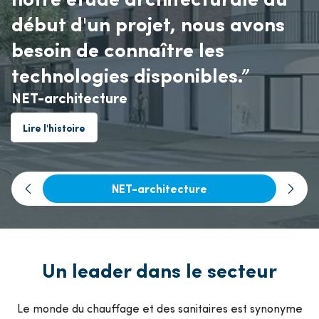
l'expérience !”
début d'un projet, nous avons
décisif. ”
le plan technique et
besoin de connaître les
hydraulique, mais ils
Matexi
Luminus
technologies disponibles.”
connaissent aussi les règles.”
Lire l'histoire
Lire l'histoire
NET-architecture
Realed
Lire l'histoire
Lire l'histoire
NET-architecture
Un leader dans le secteur
Le monde du chauffage et des sanitaires est synonyme