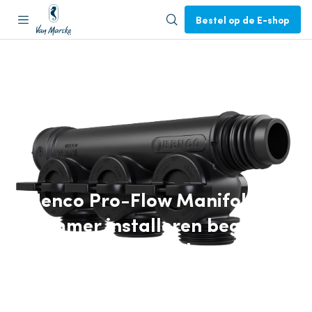
Bestel op de E-shop
Henco Pro-Flow Manifold -
Slimmer installeren begint
bij de juiste verdeler
21 apr 2026