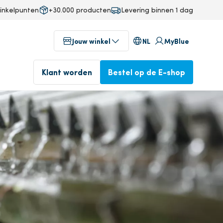
inkelpunten
+30.000 producten
Levering binnen 1 dag
NL
Jouw winkel
MyBlue
Klant worden
Bestel op de E-shop
g
Winkels in jouw buurt
fab
Voor 17u besteld, volgende
ineering
Geniet vandaag nog van onze
dag in huis.
professionele service
n
Bestel op de E-shop
Klant worden
op