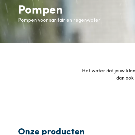
Pompen
Airconditioning
P
Pompen voor sanitair en regenwater
Bekijk alle producten
Bekij
Het water dat jouw klan
dan ook 
Onze producten