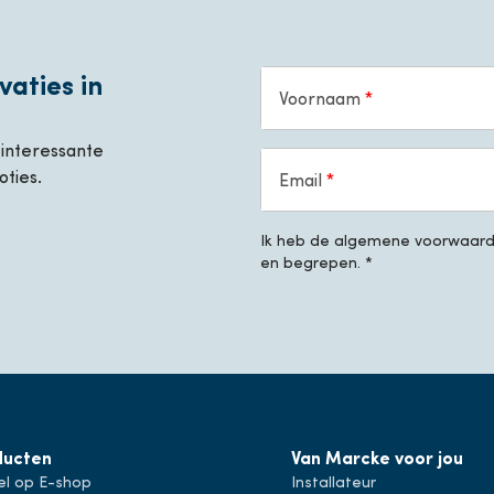
vaties in
Voornaam
, interessante
oties.
Email
Ik heb de algemene voorwaarde
en begrepen. *
ducten
Van Marcke voor jou
el op E-shop
Installateur