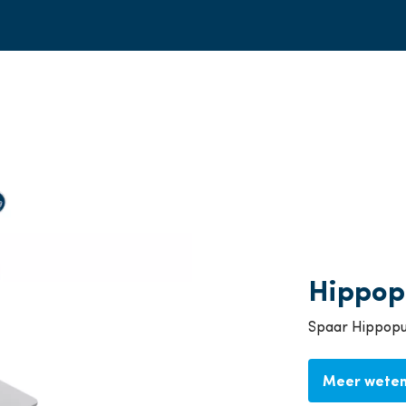
Hippop
Spaar Hippopun
Meer weten