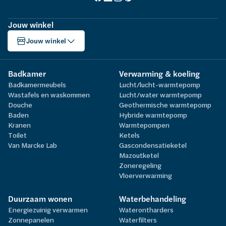
Jouw winkel
Jouw winkel
Badkamer
Verwarming & koeling
Badkamermeubels
Lucht/lucht-warmtepomp
Wastafels en waskommen
Lucht/water warmtepomp
Douche
Geothermische warmtepomp
Baden
Hybride warmtepomp
Kranen
Warmtepompen
Toilet
Ketels
Van Marcke Lab
Gascondensatieketel
Mazoutketel
Zoneregeling
Vloerverwarming
Duurzaam wonen
Waterbehandeling
Energiezuinig verwarmen
Waterontharders
Zonnepanelen
Waterfilters