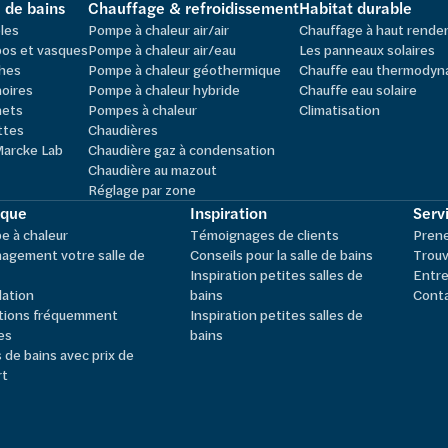
e de bains
Chauffage & refroidissement
Habitat durable
les
Pompe à chaleur air/air
Chauffage à haut rend
os et vasques
Pompe à chaleur air/eau
Les panneaux solaires
hes
Pompe à chaleur géothermique
Chauffe eau thermodyn
oires
Pompe à chaleur hybride
Chauffe eau solaire
nets
Pompes à chaleur
Climatisation
ttes
Chaudières
Marcke Lab
Chaudière gaz à condensation
Chaudière au mazout
Réglage par zone
ique
Inspiration
Servi
 à chaleur
Témoignages de clients
Pren
agement votre salle de
Conseils pour la salle de bains
Trouv
Inspiration petites salles de
Entre
lation
bains
Cont
tions fréquemment
Inspiration petites salles de
es
bains
s de bains avec prix de
rt