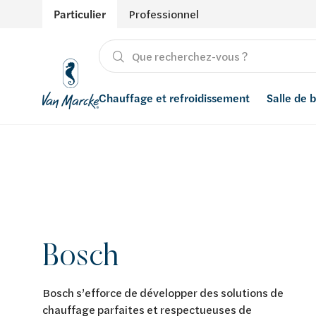
Particulier
Professionnel
Chauffage et refroidissement
Salle de 
Chauffage
Produits
Énergies renouvelables
Adoucisseurs d’eau
Refroidissement
Salle de bain avec prix indicatif
Ventilation
Filtres à eau
Conseils
Récupération de l'eau de pluie
Bosch
Inspiration
Smart Home
Styles
Bosch s’efforce de développer des solutions de
chauffage parfaites et respectueuses de