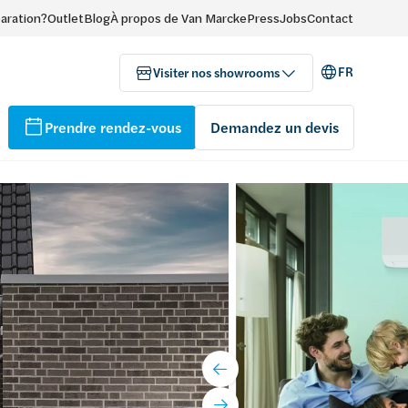
paration?
Outlet
Blog
À propos de Van Marcke
Press
Jobs
Contact
FR
Visiter nos showrooms
Prendre rendez-vous
Demandez un devis