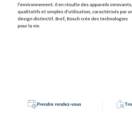
Van Marcke Lab
l’environnement. Il en résulte des appareils innovants
qualitatifs et simples d’utilisation, caractérisés par u
design distinctif. Bref, Bosch crée des technologies
pour la vie.
Découvrez le chauffage et la climatisation
Découvrez la salle de bains
Découvrez l'habitat durable
Découvrez le traitement de l'eau
Tout sur le chauffage et la climatisation
Tout pour la salle de bain
Tout sur l'habitat durable
Tout sur le traitement de l'eau
Prendre rendez-vous
Tro