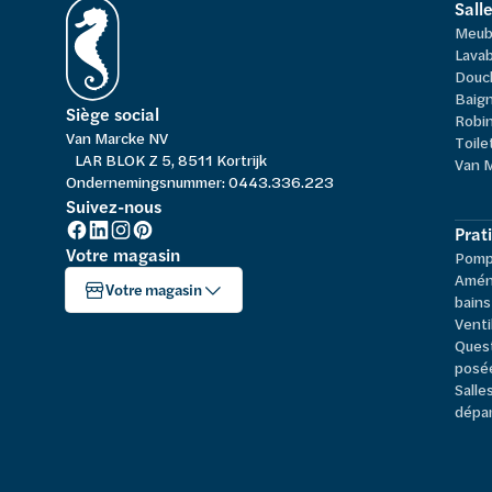
Sall
Meub
Lavab
Douc
Baign
Siège social
Robi
Van Marcke NV
Toile
LAR BLOK Z 5, 8511 Kortrijk
Van 
Ondernemingsnummer: 0443.336.223
Suivez-nous
Prat
Votre magasin
Pompe
Amén
Votre magasin
bains
Venti
Ques
posé
Salle
dépa