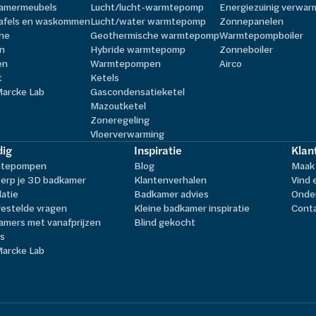
amermeubels
Lucht/lucht-warmtepomp
Energiezuinig verwa
afels en waskommen
Lucht/water warmtepomp
Zonnepanelen
he
Geothermische warmtepomp
Warmtepompboiler
n
Hybride warmtepomp
Zonneboiler
en
Warmtepompen
Airco
t
Ketels
Marcke Lab
Gascondensatieketel
Mazoutketel
Zoneregeling
Vloerverwarming
ig
Inspiratie
Klan
tepompen
Blog
Maak 
erp je 3D badkamer
Klantenverhalen
Vind 
latie
Badkamer advies
Onder
estelde vragen
Kleine badkamer inspiratie
Cont
amers met vanafprijzen
Blind gekocht
ls
Marcke Lab