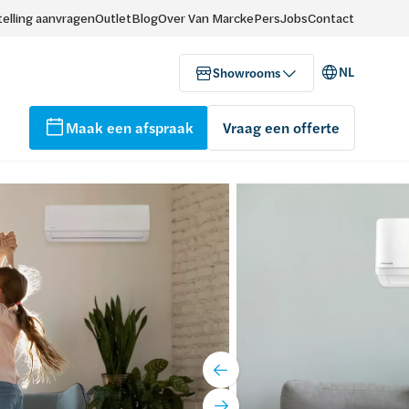
elling aanvragen
Outlet
Blog
Over Van Marcke
Pers
Jobs
Contact
NL
Showrooms
Maak een afspraak
Vraag een offerte