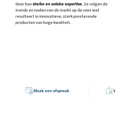
Van Marcke Lab
door hun
sterke en unieke expertise
. Ze volgen de
trends en noden van de markt op de voet wat
resulteert in innovatieve, sterk presterende
producten van hoge kwaliteit.
Ontdek verwarming & koeling
Ontdek de badkamer
Ontdek duurzaam wonen
Ontdek waterbehandeling
Alles over verwarming & koeling
Alles voor de badkamer
Alles over duurzaam wonen
Alles over waterbehandeling
Maak een afspraak