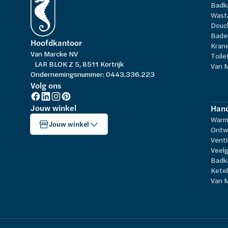
Badk
Wast
Douc
Bade
Hoofdkantoor
Kran
Van Marcke NV
Toile
LAR BLOK Z 5, 8511 Kortrijk
Van 
Ondernemingsnummer: 0443.336.223
Volg ons
Jouw winkel
Hand
Warm
Jouw winkel
Ontw
Venti
Veelg
Badk
Kete
Van 