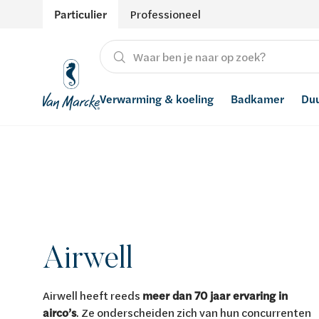
Particulier
Professioneel
Verwarming & koeling
Badkamer
Du
Verwarming
Producten
Hernieuwbare energie
Waterontharders
Koeling
Badkamers met richtprijs
Ventilatie
Waterfilters
Advies
Regenwaterrecuperatie
Airwell
Inspiratie
Smart Home
Stijlen
Airwell heeft reeds
meer dan 70 jaar ervaring in
airco’s
. Ze onderscheiden zich van hun concurrenten