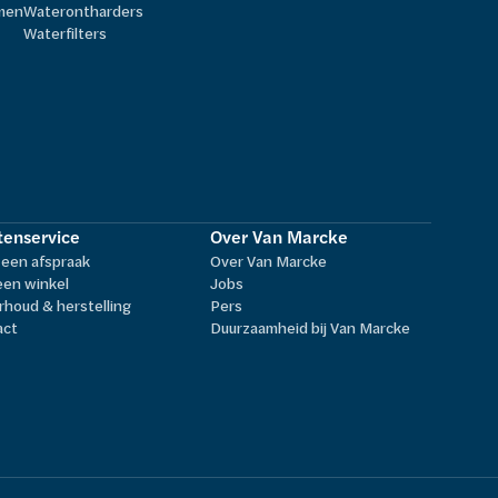
rmen
Waterontharders
Waterfilters
tenservice
Over Van Marcke
een afspraak
Over Van Marcke
een winkel
Jobs
houd & herstelling
Pers
act
Duurzaamheid bij Van Marcke