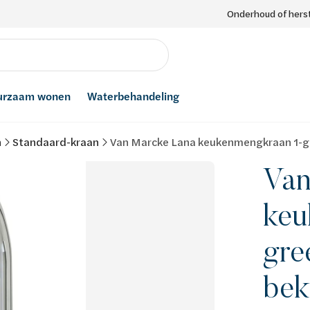
Onderhoud of herst
urzaam wonen
Waterbehandeling
n
Standaard-kraan
Van Marcke Lana keukenmengkraan 1-gr
Van
keu
gre
bek