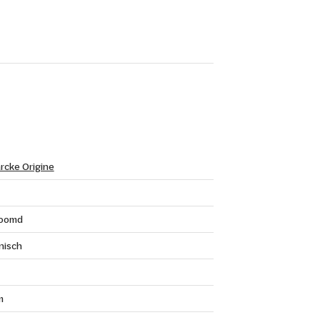
rcke Origine
roomd
nisch
m