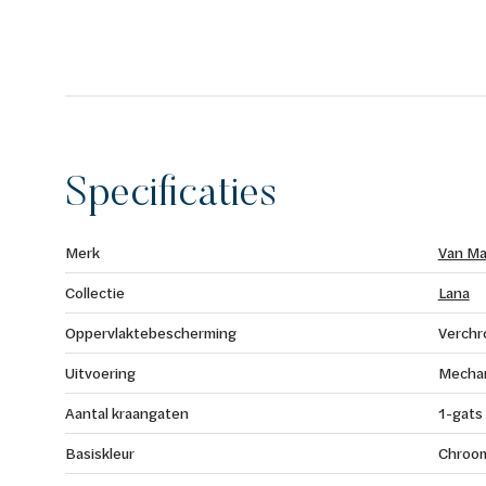
Specificaties
Merk
Van Ma
Collectie
Lana
Oppervlaktebescherming
Verch
Uitvoering
Mecha
Aantal kraangaten
1-gats
Basiskleur
Chroo