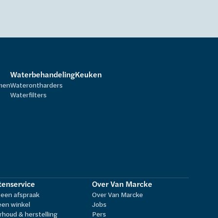
Waterbehandeling
Keuken
rmen
Waterontharders
Waterfilters
tenservice
Over Van Marcke
een afspraak
Over Van Marcke
een winkel
Jobs
houd & herstelling
Pers