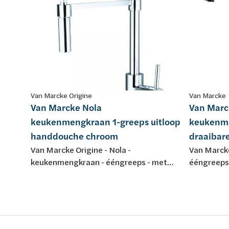
Van Marcke Origine
Van Marcke
Van Marcke Nola
Van Marc
keukenmengkraan 1-greeps uitloop
keukenme
handdouche chroom
draaibare
Van Marcke Origine - Nola -
Van Marck
keukenmengkraan - ééngreeps - met
ééngreeps 
hoge spiraalveer uitloop en uittrekbare
metaal gre
handdouche - chroom
binnenwerk
aansluitfl