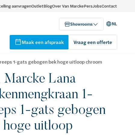
elling aanvragen
Outlet
Blog
Over Van Marcke
Pers
Jobs
Contact
NL
Showrooms
Maak een afspraak
Vraag een offerte
eeps 1-gats gebogen bek hoge uitloop chroom
 Marcke Lana
kenmengkraan 1-
eps 1-gats gebogen
 hoge uitloop