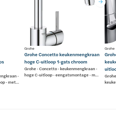
Grohe
Grohe
Grohe Concetto keukenmengkraan
Groh
ps
hoge C-uitloop 1-gats chroom
keuk
Grohe - Concetto - keukenmengkraan -
uitl
hoge C-uitloop - eengatsmontage - met
engkraan -
Grohe
uittrekbare mousseur - met keramische
op - met
keuke
schijven - draaibare buisuitloop -
hijven
eenga
flexibele aansluitslangen - chroom
 - met
schijv
aansl