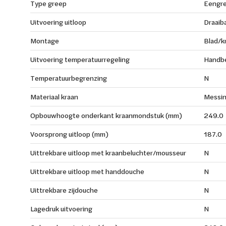
Type greep
Eengr
Uitvoering uitloop
Draaib
Montage
Blad/k
Uitvoering temperatuurregeling
Handb
Temperatuurbegrenzing
N
Materiaal kraan
Messi
Opbouwhoogte onderkant kraanmondstuk (mm)
249.0
Voorsprong uitloop (mm)
187.0
Uittrekbare uitloop met kraanbeluchter/mousseur
N
Uittrekbare uitloop met handdouche
N
Uittrekbare zijdouche
N
Lagedruk uitvoering
N