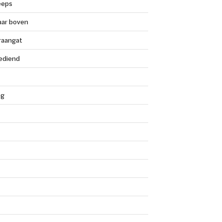
eeps
aar boven
raangat
ediend
ng