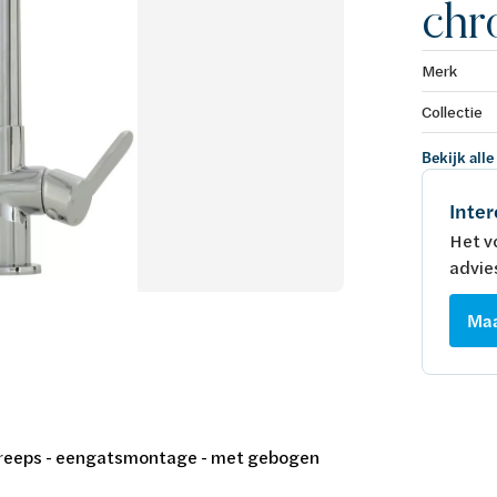
ch
Merk
Collectie
Bekijk alle
Inter
Het v
advie
Maa
greeps - eengatsmontage - met gebogen