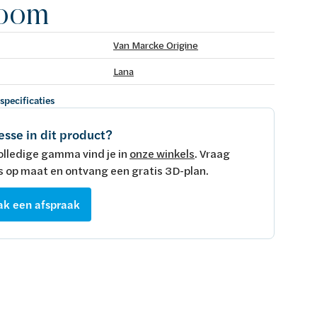
room
Van Marcke Origine
Lana
 specificaties
esse in dit product?
olledige gamma vind je in
onze winkels
. Vraag
s op maat en ontvang een gratis 3D-plan.
k een afspraak