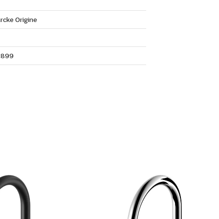
rcke Origine
2899