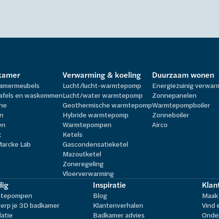
kamer
Verwarming & koeling
Duurzaam wonen
amermeubels
Lucht/lucht-warmtepomp
Energiezuinig verwa
afels en waskommen
Lucht/water warmtepomp
Zonnepanelen
he
Geothermische warmtepomp
Warmtepompboiler
n
Hybride warmtepomp
Zonneboiler
en
Warmtepompen
Airco
t
Ketels
Marcke Lab
Gascondensatieketel
Mazoutketel
Zoneregeling
Vloerverwarming
ig
Inspiratie
Klan
tepompen
Blog
Maak 
erp je 3D badkamer
Klantenverhalen
Vind 
latie
Badkamer advies
Onder