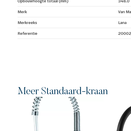
Opbouwhoogte totaal (mm)
348.0
Merk
Van Ma
Merkreeks
Lana
Referentie
2000
Meer Standaard-kraan