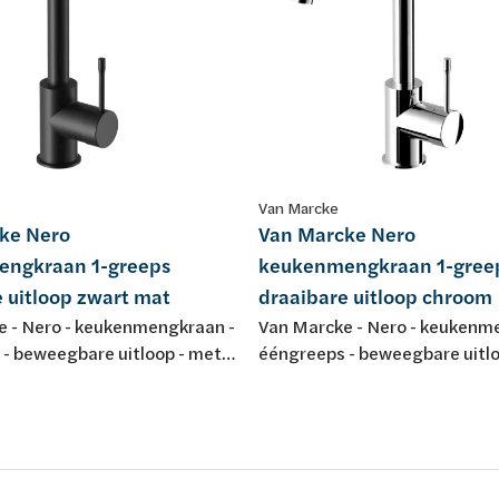
Van Marcke
ke Nero
Van Marcke Nero
ngkraan 1-greeps
keukenmengkraan 1-gree
 uitloop zwart mat
draaibare uitloop chroom
e - Nero - keukenmengkraan -
Van Marcke - Nero - keukenm
- beweegbare uitloop - met
ééngreeps - beweegbare uitlo
ep - keramische schijven
metaal greep - keramische sc
 - met bevestiging - met
binnenwerk - met bevestiging
exibels - zwart mat
aansluitflexibels - chroom