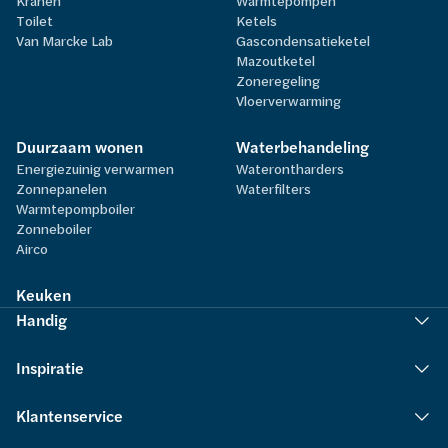
Kranen
Warmtepompen
Toilet
Ketels
Van Marcke Lab
Gascondensatieketel
Mazoutketel
Zoneregeling
Vloerverwarming
Duurzaam wonen
Waterbehandeling
Energiezuinig verwarmen
Waterontharders
Zonnepanelen
Waterfilters
Warmtepompboiler
Zonneboiler
Airco
Keuken
Handig
Inspiratie
Klantenservice