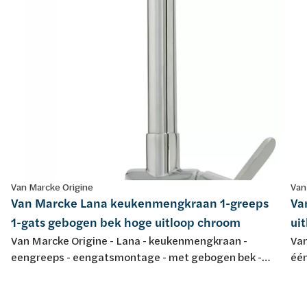
Van Marcke Origine
Van
Van Marcke Lana keukenmengkraan 1-greeps
Va
1-gats gebogen bek hoge uitloop chroom
ui
Van Marcke Origine - Lana - keukenmengkraan -
Van
eengreeps - eengatsmontage - met gebogen bek -
één
met hoge draaibare uitloop - chroom
uit