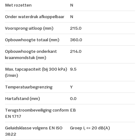
Met rozetten
N
Onder waterdruk afkoppelbaar
N
Voorsprong uitloop (mm)
215.0
Opbouwhoogte totaal (mm)
360.0
Opbouwhoogte onderkant
214.0
kraanmondstuk (mm)
Max. tapcapaciteit (bij 300 kPa)
9.5
(l/min)
Temperatuurbegrenzing
Y
Hartafstand (mm)
0.0
Terugstroombeveiliging conform
EB
EN 1717
Geluidsklasse volgens EN ISO
Groep I, <= 20 dB(A)
3822