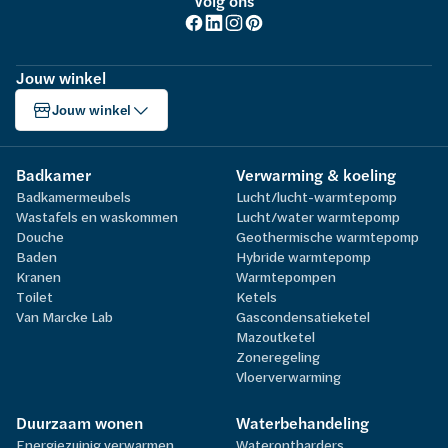
Volg ons
Jouw winkel
Jouw winkel
Badkamer
Verwarming & koeling
Badkamermeubels
Lucht/lucht-warmtepomp
Wastafels en waskommen
Lucht/water warmtepomp
Douche
Geothermische warmtepomp
Baden
Hybride warmtepomp
Kranen
Warmtepompen
Toilet
Ketels
Van Marcke Lab
Gascondensatieketel
Mazoutketel
Zoneregeling
Vloerverwarming
Duurzaam wonen
Waterbehandeling
Energiezuinig verwarmen
Waterontharders