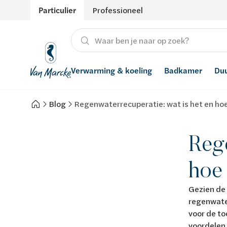
Particulier
Professioneel
Verwarming & koeling
Badkamer
Du
Blog
Regenwaterrecuperatie: wat is het en hoe
Verwarming
Producten
Hernieuwbare energie
Waterontharders
Koeling
Badkamers met richtprijs
Ventilatie
Waterfilters
Rege
Advies
Regenwaterrecuperatie
hoe 
Inspiratie
Smart Home
Gezien de
regenwater
Stijlen
voor de to
voordelen.