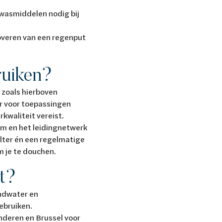
 wasmiddelen nodig bij
noveren van een regenput
ruiken?
 zoals hierboven
r voor toepassingen
kwaliteit vereist.
m en het leidingnetwerk
ilter én een regelmatige
om je te douchen.
ht?
ondwater en
ebruiken.
nderen en Brussel voor