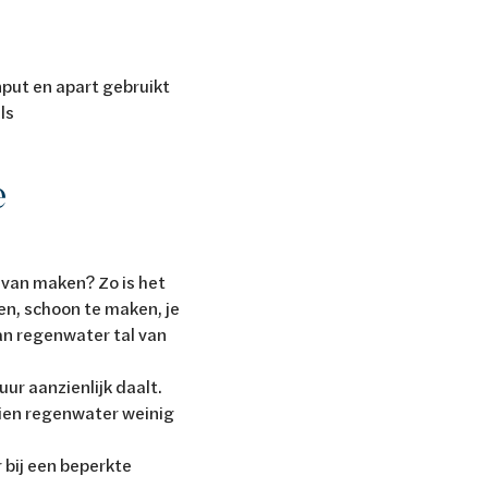
ut en apart gebruikt
ls
e
 van maken? Zo is het
en, schoon te maken, je
an regenwater tal van
ur aanzienlijk daalt.
zien regenwater weinig
 bij een beperkte