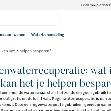
Onderhoud of herst
urzaam wonen
Waterbehandeling
 kan het je helpen besparen?
nwaterrecuperatie: wat i
kan het je helpen bespa
 toenemende waterschaarste is het zonde om geen gebruik te
 dat gratis uit de lucht valt. Regenwaterrecuperatie is dan o
ekomst. Door een regenwaterput te gebruiken, geniet je nameli
 Een mooie waterbesparing is hier één van. In dit artikel vertell