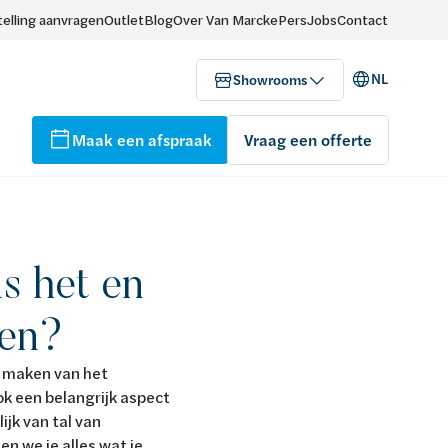
elling aanvragen
Outlet
Blog
Over Van Marcke
Pers
Jobs
Contact
NL
Showrooms
Maak een afspraak
Vraag een offerte
s het en
ren?
 maken van het
ok een belangrijk aspect
jk van tal van
en we je alles wat je