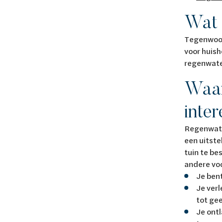
Wat 
Tegenwoor
voor huish
regenwate
Waar
inte
Regenwater
een uitste
tuin te be
andere vo
Je bent
Je ver
tot ge
Je ontl