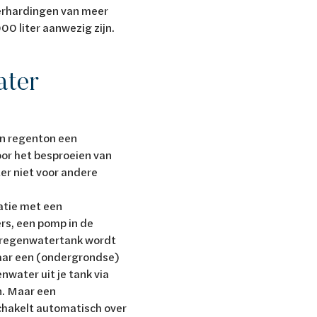
verhardingen van meer
0 liter aanwezig zijn.
ater
en regenton een
oor het besproeien van
er niet voor andere
latie met een
rs, een pomp in de
n regenwatertank wordt
naar een (ondergrondse)
water uit je tank via
n. Maar een
chakelt automatisch over