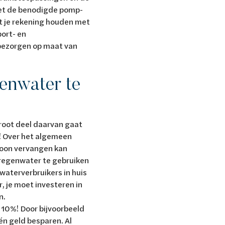
et de benodigde pomp-
t je rekening houden met
port- en
 bezorgen op maat van
enwater te
 groot deel daarvan gaat
e! Over het algemeen
soon vervangen kan
regenwater te gebruiken
waterverbruikers in huis
, je moet investeren in
en.
 10%! Door bijvoorbeeld
én geld besparen. Al