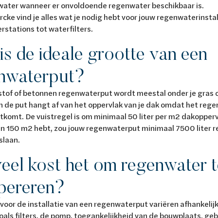
gwater wanneer er onvoldoende regenwater beschikbaar is.
rcke vind je alles wat je nodig hebt voor jouw regenwaterinsta
stations tot waterfilters.
is de ideale grootte van een
nwaterput?
tof of betonnen regenwaterput wordt meestal onder je gras of
 de put hangt af van het oppervlak van je dak omdat het regen
tkomt. De vuistregel is om minimaal 50 liter per m2 dakoppervl
an 150 m2 hebt, zou jouw regenwaterput minimaal 7500 liter
slaan.
eel kost het om regenwater t
pereren?
voor de installatie van een regenwaterput variëren afhankelijk
oals filters, de pomp, toegankelijkheid van de bouwplaats, g