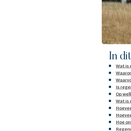
In di
Wat is
Waarom
Waarvo
Is reg
Op wel
Wat is
Hoevee
Hoevee
Hoe on
Regenw