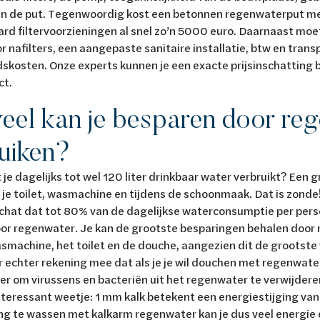
an de put. Tegenwoordig kost een betonnen regenwaterput m
rd filtervoorzieningen al snel zo’n 5000 euro. Daarnaast moe
r nafilters, een aangepaste sanitaire installatie, btw en trans
skosten. Onze experts kunnen je een exacte prijsinschatting
ct.
eel kan je besparen door reg
uiken?
t je dagelijks tot wel 120 liter drinkbaar water verbruikt? Een
n je toilet, wasmachine en tijdens de schoonmaak. Dat is zond
chat dat tot 80% van de dagelijkse waterconsumptie per per
or regenwater. Je kan de grootste besparingen behalen door 
smachine, het toilet en de douche, aangezien dit de grootste 
er echter rekening mee dat als je je wil douchen met regenwater
ter om virussens en bacteriën uit het regenwater te verwijder
teressant weetje: 1 mm kalk betekent een energiestijging van
ng te wassen met kalkarm regenwater kan je dus veel energie 