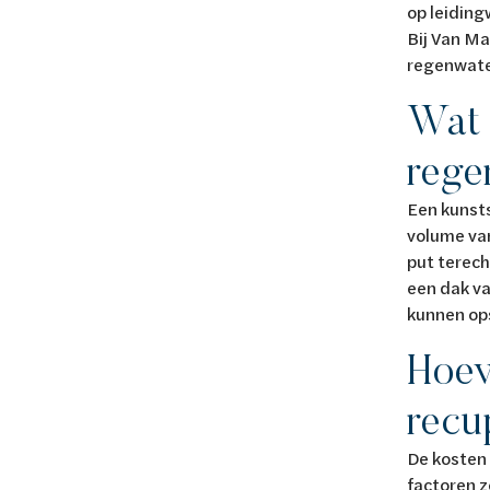
op leidin
Bij Van Ma
regenwater
Wat 
rege
Een kunsts
volume van
put terech
een dak v
kunnen op
Hoev
recu
De kosten 
factoren z