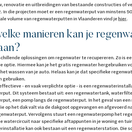
, renovatie en uitbreidingen van bestaande constructies of 
 In die projecten moet er een regenwaterput van minstens 500
ale volume van regenwaterputten in Vlaanderen vind je
hier
.
elke manieren kan je regenw
laan?
rschillende oplossingen om regenwater te recupereren. Zo is e
 optie. Hiermee kan je het gratis regenwater hergebruiken v
 het wassen van je auto. Helaas kan je dat specifieke regenwat
n gebruiken.
ffectieve - en vaak verplichte optie - is een regenwaterinstal
rput.
Dit systeem bestaat uit: een regenwatertank, waterfilte
rput, een pomp langs de regenwaterput. In het geval van ee
die op het dak valt via de dakgoot opgevangen en afgevoerd 
genwaterput. Vervolgens stuurt een regenwaterpomp het regen
 watercircuit naar specifieke aftappunten in je woning en tui
installatie kan ook bestaan uit een regenwaterstation. Die s