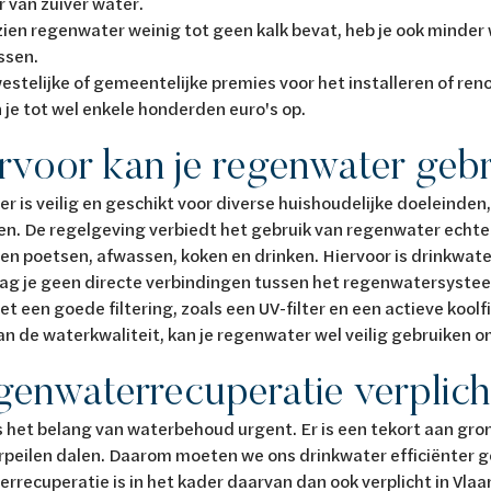
r van zuiver water.
ien regenwater weinig tot geen kalk bevat, heb je ook minder
ssen.
stelijke of gemeentelijke premies voor het installeren of re
 je tot wel enkele honderden euro's op.
voor kan je regenwater geb
 is veilig en geschikt voor diverse huishoudelijke doeleinden,
n. De regelgeving verbiedt het gebruik van regenwater echte
en poetsen, afwassen, koken en drinken. Hiervoor is drinkwater
g je geen directe verbindingen tussen het regenwatersystee
t een goede filtering, zoals een UV-filter en een actieve koolf
an de waterkwaliteit, kan je regenwater wel veilig gebruiken 
egenwaterrecuperatie verplic
is het belang van waterbehoud urgent. Er is een tekort aan gr
rpeilen dalen. Daarom moeten we ons drinkwater efficiënter g
recuperatie is in het kader daarvan dan ook verplicht in Vlaa