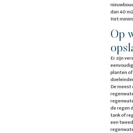
nieuwbouw
dan 40 m2.
Het minim
Op w
ops
Er zijn ve
eenvoudige
planten of
doeleinde
De meest e
regenwate
regenwate
de regen 
tank of re
een tweede
regenwater