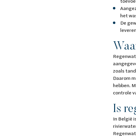
toevoe
Aangez
het wa
De gewe
leveren
Waar
Regenwater
aangegeve
zoals tand
Daarom ma
hebben. Me
controle v
Is r
In België 
rivierwate
Regenwater