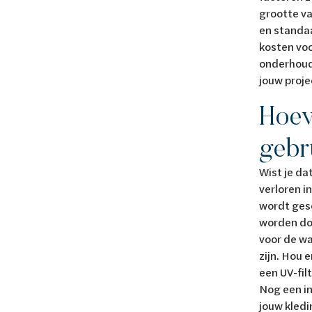
grootte v
en standaa
kosten voo
onderhoud
jouw proje
Hoev
gebr
Wist je da
verloren i
wordt ges
worden do
voor de wa
zijn. Hou 
een UV-fil
Nog een in
jouw kledi