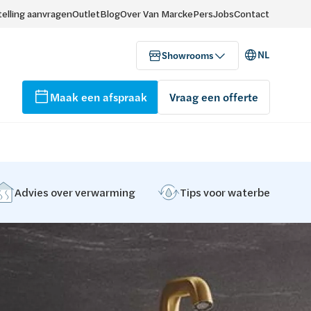
elling aanvragen
Outlet
Blog
Over Van Marcke
Pers
Jobs
Contact
NL
Showrooms
Maak een afspraak
Vraag een offerte
Advies over verwarming
Tips voor waterbehandeli