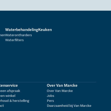
Waterbehandeling
Keuken
rmen
Waterontharders
Waterfilters
tenservice
Over Van Marcke
een afspraak
Over Van Marcke
een winkel
Jobs
houd & herstelling
Pers
act
Duurzaamheid bij Van Marcke