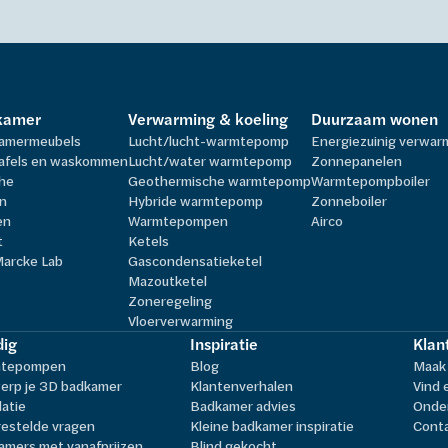
kamer
Verwarming & koeling
Duurzaam wonen
amermeubels
Lucht/lucht-warmtepomp
Energiezuinig verwa
afels en waskommen
Lucht/water warmtepomp
Zonnepanelen
he
Geothermische warmtepomp
Warmtepompboiler
n
Hybride warmtepomp
Zonneboiler
en
Warmtepompen
Airco
t
Ketels
Marcke Lab
Gascondensatieketel
Mazoutketel
Zoneregeling
Vloerverwarming
ig
Inspiratie
Klan
tepompen
Blog
Maak 
erp je 3D badkamer
Klantenverhalen
Vind 
latie
Badkamer advies
Onder
estelde vragen
Kleine badkamer inspiratie
Cont
amers met vanafprijzen
Blind gekocht