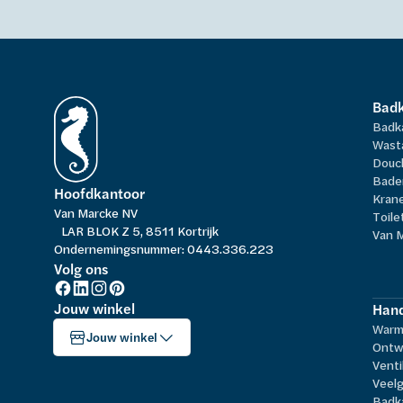
Bad
Badk
Wast
Douc
Bade
Hoofdkantoor
Kran
Van Marcke NV
Toile
LAR BLOK Z 5, 8511 Kortrijk
Van 
Ondernemingsnummer: 0443.336.223
Volg ons
Jouw winkel
Hand
Warm
Jouw winkel
Ontw
Venti
Veelg
Badk