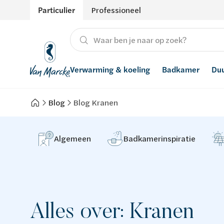
Particulier
Professioneel
Verwarming & koeling
Badkamer
Du
Blog
Blog Kranen
Verwarming
Producten
Hernieuwbare energie
Waterontharders
Koeling
Badkamers met richtprijs
Ventilatie
Waterfilters
Algemeen
Badkamerinspiratie
Advies
Regenwaterrecuperatie
Inspiratie
Smart Home
Alles over: Kranen
Stijlen