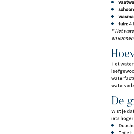
vaatw
schoo
wasma
tuin
: 4
* Het wate
en kunnen l
Hoev
Het waterv
leefgewoon
waterfactu
waterverbr
De g
Wist je da
iets hoger
Douche
Toilet: