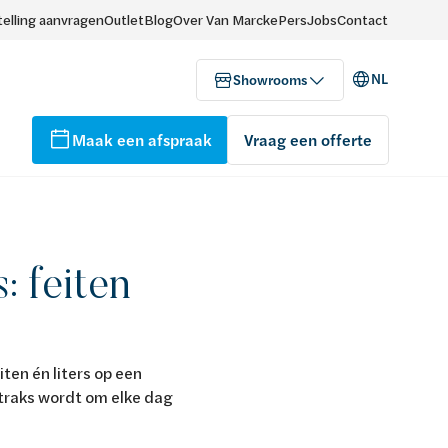
elling aanvragen
Outlet
Blog
Over Van Marcke
Pers
Jobs
Contact
NL
Showrooms
Maak een afspraak
Vraag een offerte
: feiten
iten én liters op een
 straks wordt om elke dag