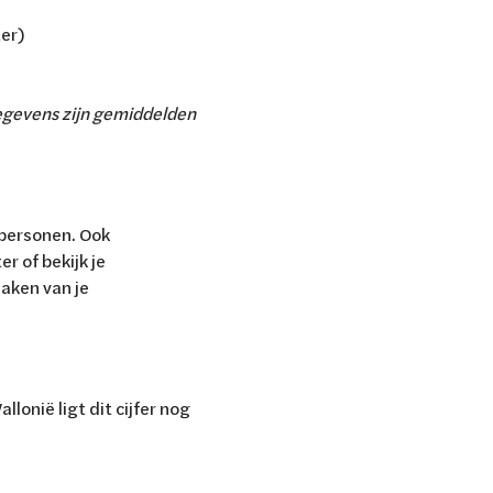
ter)
rgegevens zijn gemiddelden
 personen. Ook
r of bekijk je
aken van je
lonië ligt dit cijfer nog