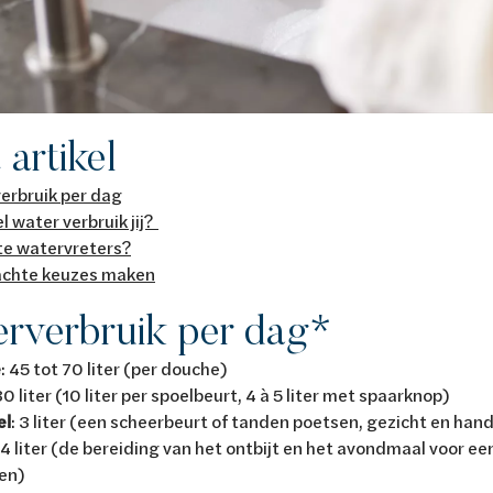
t artikel
erbruik per dag
 water verbruik jij?
te watervreters?
chte keuzes maken
rverbruik per dag*
e
: 45 tot 70 liter (per douche)
30 liter (10 liter per spoelbeurt, 4 à 5 liter met spaarknop)
el
: 3 liter (een scheerbeurt of tanden poetsen, gezicht en han
: 4 liter (de bereiding van het ontbijt en het avondmaal voor ee
en)