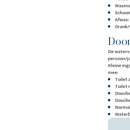
Wasmac
Schoon
Afwas:
Drank/
Door
De watervo
persoon/ja
Kleine ing
mee:
Toilet 
Toilet 
Douche 
Douche 
Normale
Waterb