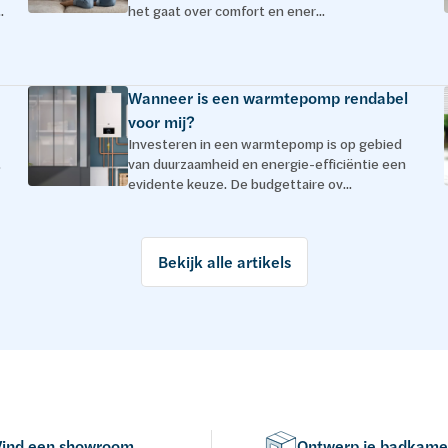
.
het gaat over comfort en ener...
Wanneer is een warmtepomp rendabel
voor mij?
Investeren in een warmtepomp is op gebied
.
van duurzaamheid en energie-efficiëntie een
evidente keuze. De budgettaire ov...
Bekijk alle artikels
Vind een showroom
Ontwerp je badkame