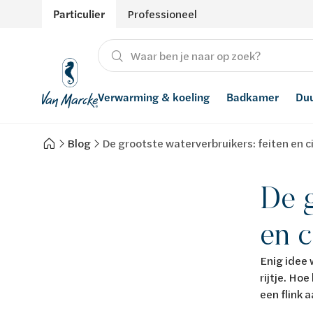
Particulier
Professioneel
Verwarming & koeling
Badkamer
Du
Blog
De grootste waterverbruikers: feiten en ci
Verwarming
Producten
Hernieuwbare energie
Waterontharders
Koeling
Badkamers met richtprijs
Ventilatie
Waterfilters
De g
Advies
Regenwaterrecuperatie
en c
Inspiratie
Smart Home
Enig idee 
rijtje. Ho
Stijlen
een flink a