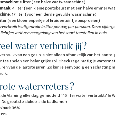
asmachine
: 8 liter (een halve vaatwasmachine)
nmaak
: 4 liter (een kleine poetsbeurt met een halve emmer wa
chine
: 17 liter (voor een derde gevulde wasmachine)
 liter (een bloemenperkje of kruidentuintje besproeien)
rverbruik is uitgedrukt in liter per dag per persoon. Deze cijfe
ichtjes variëren naargelang van het soort toestellen in huis.
eel water verbruik jij?
erbruik van een gezin is niet alleen afhankelijk van het aantal
tes spelen een belangrijke rol. Check regelmatig je watermete
ren van de laatste jaren. Zo kun je eenvoudig een schatting m
uik.
rote watervreters?
t de Vlaming elke dag gemiddeld 115 liter water verbruikt? In Wal
. De grootste slokop is de badkamer:
/bad: 36%
 31%