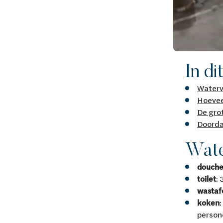
In di
Waterv
Hoeveel
De gro
Doorda
Wate
douch
toilet
: 
wastaf
koken
person