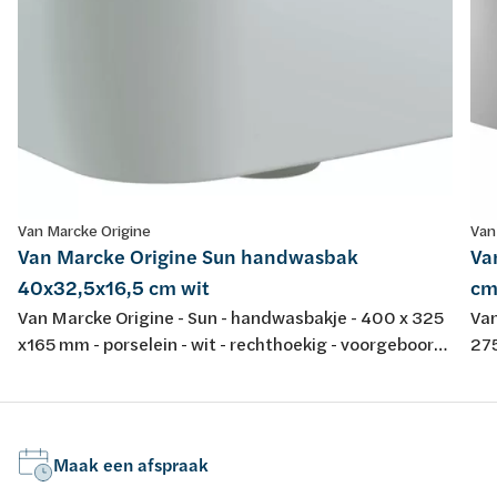
Van Marcke Origine
Van
Van Marcke Origine Sun handwasbak
Va
40x32,5x16,5 cm wit
cm
Van Marcke Origine - Sun - handwasbakje - 400 x 325
Van
x165 mm - porselein - wit - rechthoekig - voorgeboord
275
centraal kraangat - met overloop
D4
met
Maak een afspraak